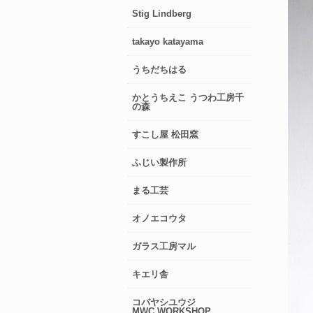
Stig Lindberg
takayo katayama
うちだちはる
かとうちえこ うつわ工房千
の森
すこし屋 松田窯
ふじい製作所
まる工芸
オノエコウタ
ガラス工房マル
キエリ舎
コバヤシユウジ
MWC.WORKSHOP