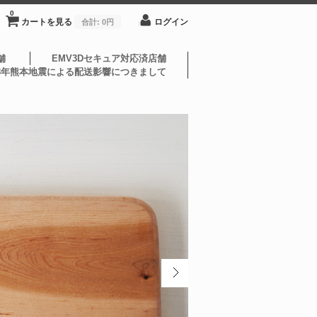
0
カートを見る
ログイン
合計:
0円
舗
EMV3Dセキュア対応済店舗
8年熊本地震による配送影響につきまして