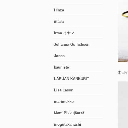
Hinza
iittala
Irma イヤマ
Johanna Gullichsen
Jonas
kauniste
木目
LAPUAN KANKURIT
Lisa Lason
marimekko
Matti Pikkujämsä
mogutakahashi