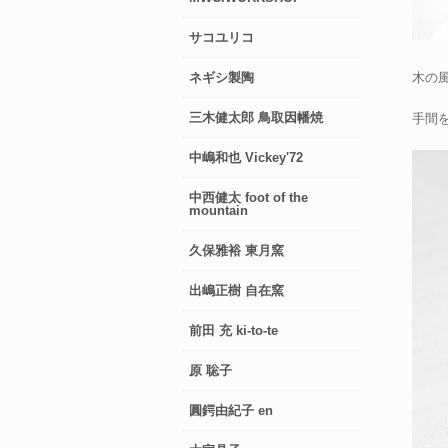
サコユリコ
木の
ネギシ製陶
三木健太郎 鳥取因幡焼
手間
中嶋和也 Vickey'72
中西健太 foot of the
mountain
久保雅裕 東月窯
出嶋正樹 自在窯
前田 充 ki-to-te
原 聡子
圓鍔由紀子 en