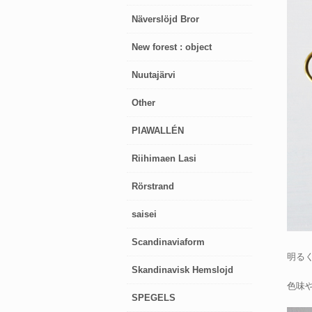
Näverslöjd Bror
New forest : object
Nuutajärvi
Other
PIAWALLÉN
Riihimaen Lasi
Rörstrand
saisei
Scandinaviaform
明る
Skandinavisk Hemslojd
色味
SPEGELS