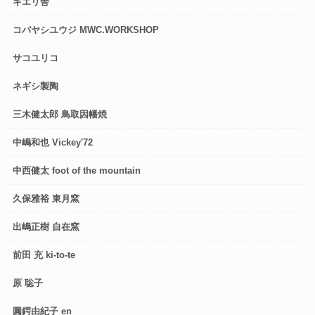
キエリ舎
コバヤシユウジ MWC.WORKSHOP
サコユリコ
ネギシ製陶
三木健太郎 鳥取因幡焼
中嶋和也 Vickey'72
中西健太 foot of the mountain
久保雅裕 東月窯
出嶋正樹 自在窯
前田 充 ki-to-te
原 聡子
圓鍔由紀子 en