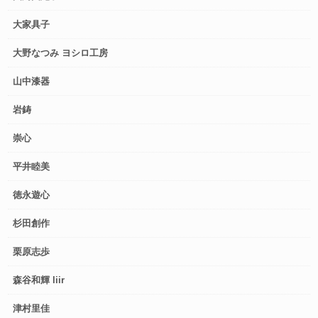
大家具子
大野なつみ ヨシロ工房
山中漆器
岩鋳
崇心
平井睦美
徳永遊心
杉田創作
栗原志歩
森谷和輝 liir
津村里佳