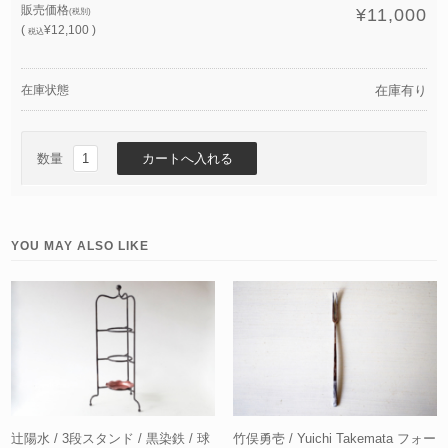
販売価格
¥11,000
(税別)
(
¥12,100 )
税込
在庫状態
在庫有り
数量
YOU MAY ALSO LIKE
辻陽水 / 3段スタンド / 黒染鉄 / 球
竹俣勇壱 / Yuichi Takemata フォー