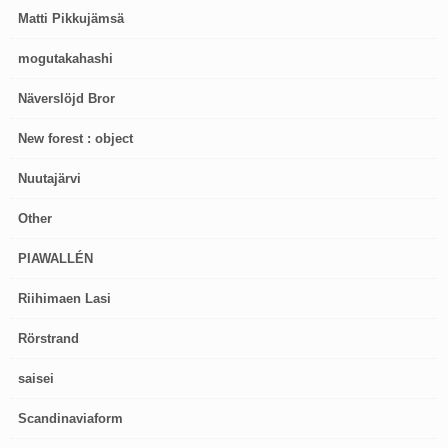
Matti Pikkujämsä
mogutakahashi
Näverslöjd Bror
New forest : object
Nuutajärvi
Other
PIAWALLÉN
Riihimaen Lasi
Rörstrand
saisei
Scandinaviaform