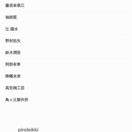
藤居奈菜江
袖師窯
辻 陽水
野村拓矢
鈴木潤吾
阿部有希
降幡未来
高安桐工芸
鳥ヶ丘製作所
piroleikki