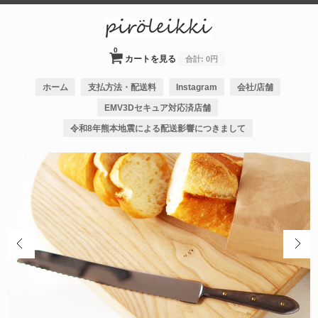
0
カートを見る
合計:
0円
ホーム
支払方法・配送料
Instagram
会社/店舗
EMV3Dセキュア対応済店舗
令和8年熊本地震による配送影響につきまして