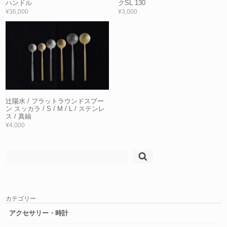
ハンドル
クSL 130
¥36,000
¥3,000
辻陽水 / フラットラウンドスプー
ン スッカラ / S / M / L / ステンレ
ス / 真鍮
¥4,000
検
索:
カテゴリー
アクセサリー・時計