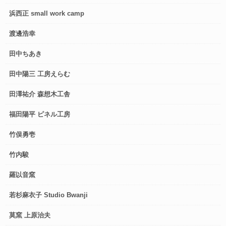
浜西正 small work camp
渡邊浩幸
田中ちあき
田中陽三 工房えらむ
田澤祐介 森想木工舎
福田陽平 ピネル工房
竹俣勇壱
竹内駿
羅以音窯
若杉麻衣子 Studio Bwanji
莫窯 上原治夫