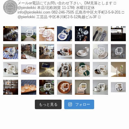
メールor電話にてお問い合わせ下さい。DM見落とします
□
@piroleikki 本店/北欧雑貨
11-17時 水曜日定休
info@piroleikki.com
082-246-7505
広島市中区大手町2-5-9-201
□
@pierlokki 工芸品
中区本川町2-5-12鳥越ビル3F
□
もっと見る
フォロー