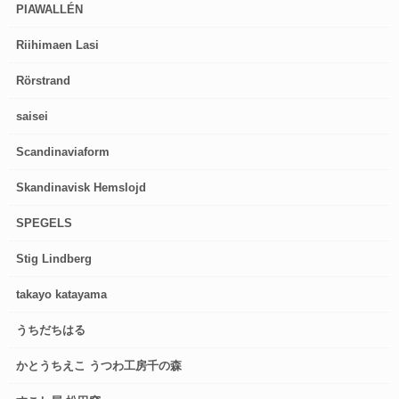
PIAWALLÉN
Riihimaen Lasi
Rörstrand
saisei
Scandinaviaform
Skandinavisk Hemslojd
SPEGELS
Stig Lindberg
takayo katayama
うちだちはる
かとうちえこ うつわ工房千の森