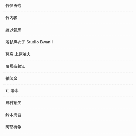
竹俣勇壱
竹内駿
羅以音窯
若杉麻衣子 Studio Bwanji
莫窯 上原治夫
藤居奈菜江
袖師窯
辻 陽水
野村拓矢
鈴木潤吾
阿部有希