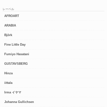
レーベル
AFROART
ARABIA
Björk
Fine Little Day
Fumiyo Hasatani
GUSTAVSBERG
Hinza
iittala
Irma イヤマ
Johanna Gullichsen