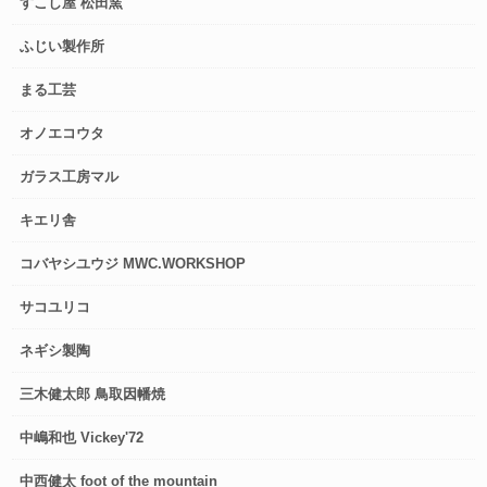
すこし屋 松田窯
ふじい製作所
まる工芸
オノエコウタ
ガラス工房マル
キエリ舎
コバヤシユウジ MWC.WORKSHOP
サコユリコ
ネギシ製陶
三木健太郎 鳥取因幡焼
中嶋和也 Vickey'72
中西健太 foot of the mountain