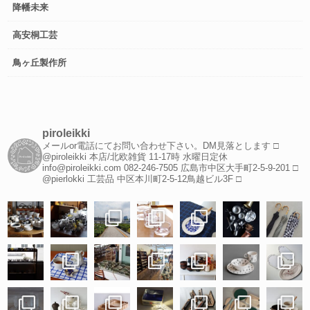
降幡未来
高安桐工芸
鳥ヶ丘製作所
piroleikki
メールor電話にてお問い合わせ下さい。DM見落とします
□
@piroleikki 本店/北欧雑貨
11-17時 水曜日定休
info@piroleikki.com
082-246-7505
広島市中区大手町2-5-9-201
□
@pierlokki 工芸品
中区本川町2-5-12鳥越ビル3F
□