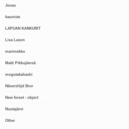
Jonas
kauniste
LAPUAN KANKURIT
Lisa Lason
marimekko
Matti Pikkujämsä
mogutakahashi
Näverslöjd Bror
New forest : object
Nuutajärvi
Other