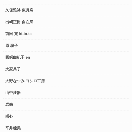
久保雅裕 東月窯
出嶋正樹 自在窯
前田 充 ki-to-te
原 聡子
圓鍔由紀子 en
大家具子
大野なつみ ヨシロ工房
山中漆器
岩鋳
崇心
平井睦美