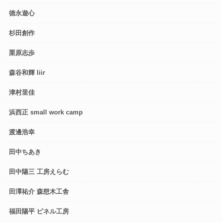
徳永遊心
杉田創作
栗原志歩
森谷和輝 liir
津村里佳
浜西正 small work camp
渡邊浩幸
田中ちあき
田中陽三 工房えらむ
田澤祐介 森想木工舎
福田陽平 ピネル工房