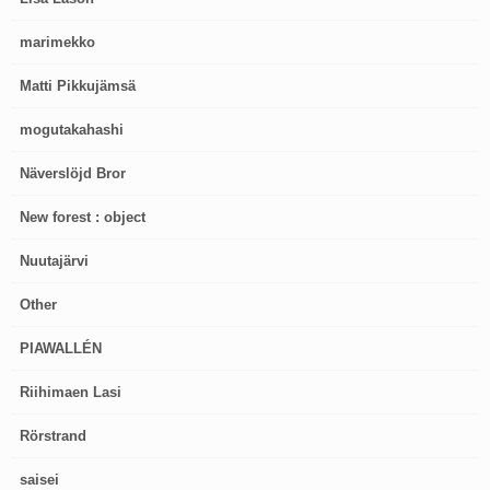
marimekko
Matti Pikkujämsä
mogutakahashi
Näverslöjd Bror
New forest : object
Nuutajärvi
Other
PIAWALLÉN
Riihimaen Lasi
Rörstrand
saisei