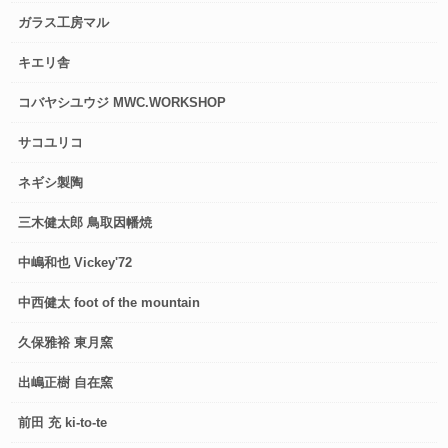
ガラス工房マル
キエリ舎
コバヤシユウジ MWC.WORKSHOP
サコユリコ
ネギシ製陶
三木健太郎 鳥取因幡焼
中嶋和也 Vickey'72
中西健太 foot of the mountain
久保雅裕 東月窯
出嶋正樹 自在窯
前田 充 ki-to-te