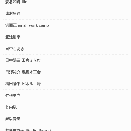
森谷和輝 liir
津村里佳
浜西正 small work camp
渡邊浩幸
田中ちあき
田中陽三 工房えらむ
田澤祐介 森想木工舎
福田陽平 ピネル工房
竹俣勇壱
竹内駿
羅以音窯
若杉麻衣子 Studio Bwanji