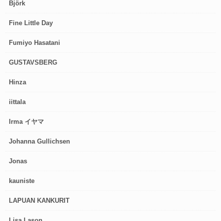
Björk
Fine Little Day
Fumiyo Hasatani
GUSTAVSBERG
Hinza
iittala
Irma イヤマ
Johanna Gullichsen
Jonas
kauniste
LAPUAN KANKURIT
Lisa Lason