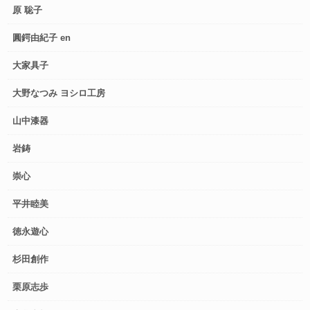
原 聡子
圓鍔由紀子 en
大家具子
大野なつみ ヨシロ工房
山中漆器
岩鋳
崇心
平井睦美
徳永遊心
杉田創作
栗原志歩