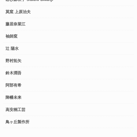
莫窯 上原治夫
藤居奈菜江
袖師窯
辻 陽水
野村拓矢
鈴木潤吾
阿部有希
降幡未来
高安桐工芸
鳥ヶ丘製作所