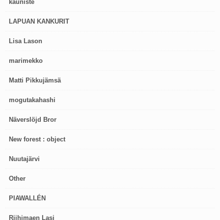
kauniste
LAPUAN KANKURIT
Lisa Lason
marimekko
Matti Pikkujämsä
mogutakahashi
Näverslöjd Bror
New forest : object
Nuutajärvi
Other
PIAWALLÉN
Riihimaen Lasi