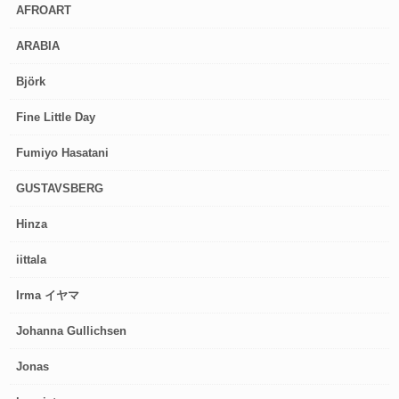
AFROART
ARABIA
Björk
Fine Little Day
Fumiyo Hasatani
GUSTAVSBERG
Hinza
iittala
Irma イヤマ
Johanna Gullichsen
Jonas