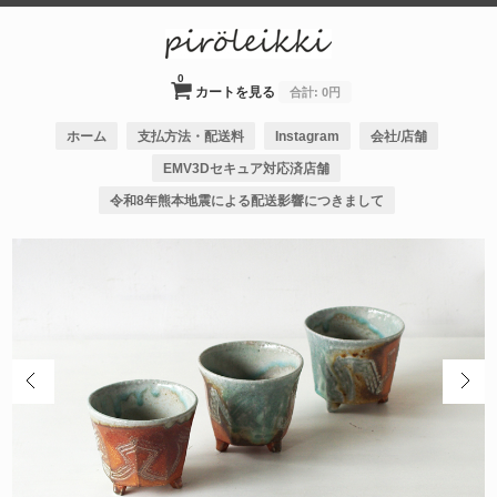
0
カートを見る
合計:
0円
ホーム
支払方法・配送料
Instagram
会社/店舗
EMV3Dセキュア対応済店舗
令和8年熊本地震による配送影響につきまして