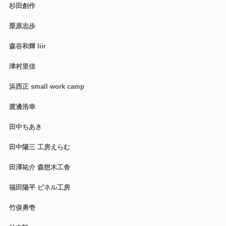
杉田創作
栗原志歩
森谷和輝 liir
津村里佳
浜西正 small work camp
渡邊浩幸
田中ちあき
田中陽三 工房えらむ
田澤祐介 森想木工舎
福田陽平 ピネル工房
竹俣勇壱