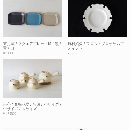
東月窯 / スクエアプレートM / 黒 /
野村拓矢 / フロストブロッサムプ
青 / 白
ティプレート
¥2,000
¥3,800
崇心 / 白梅花皮 / 急須 / 小サイズ /
中サイズ / 大サイズ
¥12,500