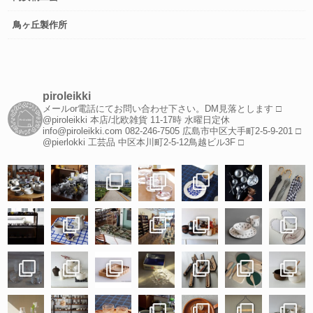
鳥ヶ丘製作所
piroleikki
メールor電話にてお問い合わせ下さい。DM見落とします
□
@piroleikki 本店/北欧雑貨
11-17時 水曜日定休
info@piroleikki.com
082-246-7505
広島市中区大手町2-5-9-201
□
@pierlokki 工芸品
中区本川町2-5-12鳥越ビル3F
□