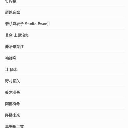
竹内駿
羅以音窯
若杉麻衣子 Studio Bwanji
莫窯 上原治夫
藤居奈菜江
袖師窯
辻 陽水
野村拓矢
鈴木潤吾
阿部有希
降幡未来
高安桐工芸