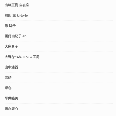
出嶋正樹 自在窯
前田 充 ki-to-te
原 聡子
圓鍔由紀子 en
大家具子
大野なつみ ヨシロ工房
山中漆器
岩鋳
崇心
平井睦美
徳永遊心