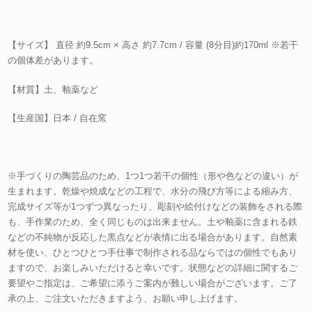
【サイズ】 直径 約9.5cm × 高さ 約7.7cm / 容量 (8分目)約170ml ※若干
の個体差があります。
【材質】土、釉薬など
【生産国】日本 / 自在窯
※手づくりの陶芸品のため、1つ1つ若干の個性（形や色などの違い）が
生まれます。乾燥や焼成などの工程で、水分の飛び方等による縮み方、
完成サイズ等が1つずつ異なったり、彫刻や絵付けなどの装飾をされる際
も、手作業のため、全く同じものは出来ません。土や釉薬に含まれる鉄
などの不純物が反応した黒点などが表情に出る場合があります。自然素
材を使い、ひとつひとつ手仕事で制作される品ならではの個性でもあり
ますので、お楽しみいただけると幸いです。状態などの詳細に関するご
要望やご指定は、ご希望に添うご案内が難しい場合がございます。ご了
承の上、ご注文いただきますよう、お願い申し上げます。