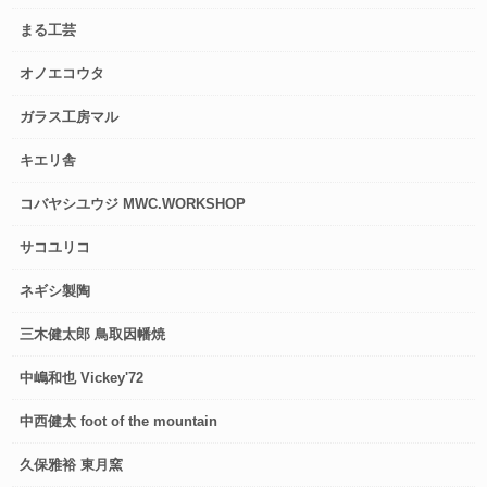
まる工芸
オノエコウタ
ガラス工房マル
キエリ舎
コバヤシユウジ MWC.WORKSHOP
サコユリコ
ネギシ製陶
三木健太郎 鳥取因幡焼
中嶋和也 Vickey'72
中西健太 foot of the mountain
久保雅裕 東月窯