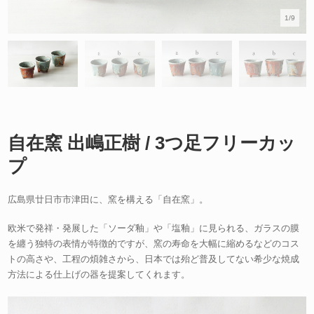
1/9
自在窯 出嶋正樹 / 3つ足フリーカッ
プ
広島県廿日市市津田に、窯を構える「自在窯」。
欧米で発祥・発展した「ソーダ釉」や「塩釉」に見られる、ガラスの膜
を纏う独特の表情が特徴的ですが、窯の寿命を大幅に縮めるなどのコス
トの高さや、工程の煩雑さから、日本では殆ど普及してない希少な焼成
方法による仕上げの器を提案してくれます。