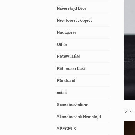
Näverslöjd Bror
New forest : object
Nuutajärvi
Other
PIAWALLÉN
Riihimaen Lasi
Rörstrand
saisei
Scandinaviaform
プレ
Skandinavisk Hemslojd
SPEGELS