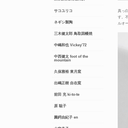
サコユリコ
真っ
す。
ネギシ製陶
ルオ
三木健太郎 鳥取因幡焼
中嶋和也 Vickey'72
中西健太 foot of the
mountain
久保雅裕 東月窯
出嶋正樹 自在窯
前田 充 ki-to-te
原 聡子
圓鍔由紀子 en