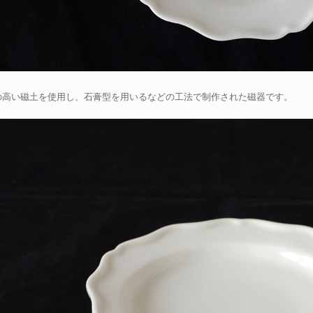
の高い磁土を使用し、石膏型を用いるなどの工法で制作された磁器です。