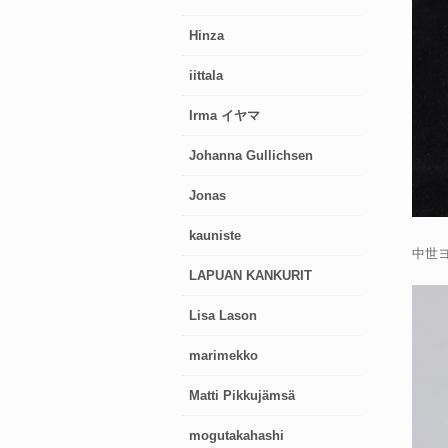
Hinza
iittala
Irma イヤマ
Johanna Gullichsen
Jonas
kauniste
中世
LAPUAN KANKURIT
Lisa Lason
marimekko
Matti Pikkujämsä
mogutakahashi