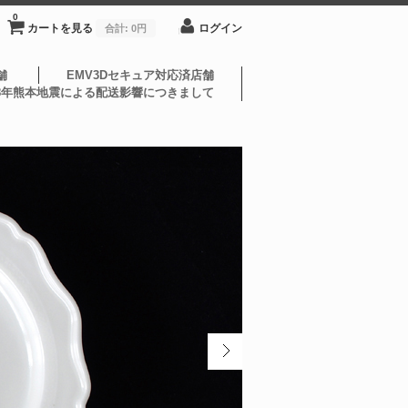
0
カートを見る
ログイン
合計:
0円
舗
EMV3Dセキュア対応済店舗
8年熊本地震による配送影響につきまして