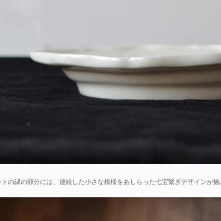
ートの縁の部分には、連続した小さな模様をあしらった七宝繋ぎデザインが施