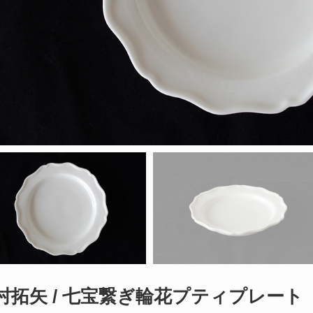
村拓矢 / 七宝繋ぎ輪花プティプレート