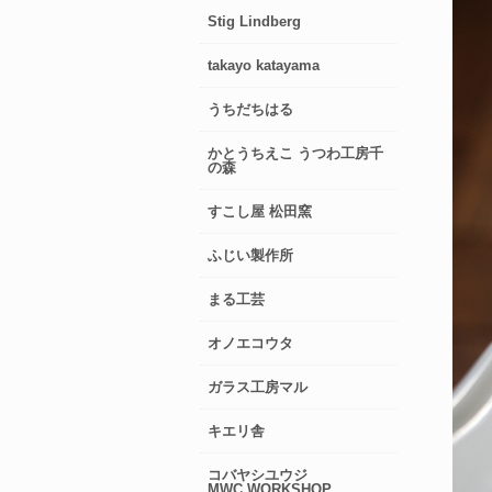
Stig Lindberg
takayo katayama
うちだちはる
かとうちえこ うつわ工房千
の森
すこし屋 松田窯
ふじい製作所
まる工芸
オノエコウタ
ガラス工房マル
キエリ舎
コバヤシユウジ
MWC.WORKSHOP