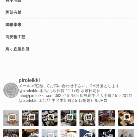
鈴木潤吾
阿部有希
降幡未来
高安桐工芸
鳥ヶ丘製作所
piroleikki
メールor電話にてお問い合わせ下さい。DM見落とします
□
@piroleikki 本店/北欧雑貨
11-17時 水曜日定休
info@piroleikki.com
082-246-7505
広島市中区大手町2-5-9-201
□
@pierlokki 工芸品
中区本川町2-5-12鳥越ビル3F
□