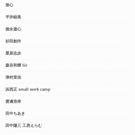
崇心
平井睦美
徳永遊心
杉田創作
栗原志歩
森谷和輝 liir
津村里佳
浜西正 small work camp
渡邊浩幸
田中ちあき
田中陽三 工房えらむ