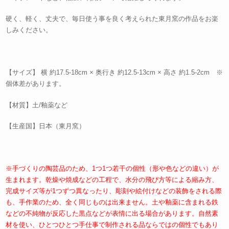
硬く、軽く、丈夫で、毎日使う事を良く考えられた東月窯の作品をお楽
しみください。
【サイズ】 横 約17.5-18cm × 奥行き 約12.5-13cm × 高さ 約1.5-2cm ※
個体差があります。
【材質】土/釉薬など
【生産国】日本（東月窯）
※手づくりの陶芸品のため、1つ1つ若干の個性（形や色などの違い）が
生まれます。乾燥や焼成などの工程で、水分の飛び方等による縮み方、
完成サイズ等が1つずつ異なったり、彫刻や絵付けなどの装飾をされる際
も、手作業のため、全く同じものは出来ません。土や釉薬に含まれる鉄
などの不純物が反応した黒点などが表情に出る場合があります。自然素
材を使い、ひとつひとつ手仕事で制作される品ならではの個性でもあり