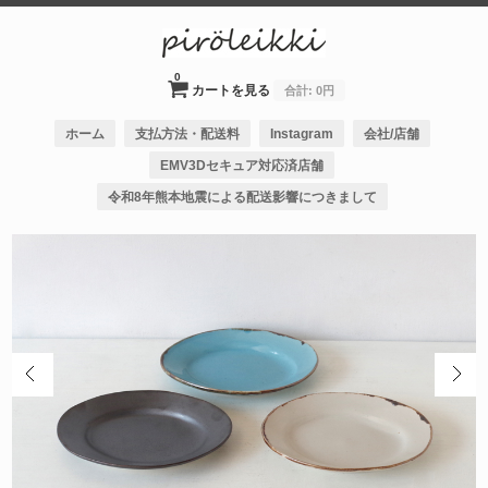
0
カートを見る
合計:
0円
ホーム
支払方法・配送料
Instagram
会社/店舗
EMV3Dセキュア対応済店舗
令和8年熊本地震による配送影響につきまして