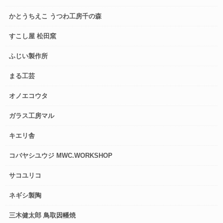
かとうちえこ うつわ工房千の森
すこし屋 松田窯
ふじい製作所
まる工芸
オノエコウタ
ガラス工房マル
キエリ舎
コバヤシユウジ MWC.WORKSHOP
サコユリコ
ネギシ製陶
三木健太郎 鳥取因幡焼