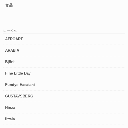
食品
レーベル
AFROART
ARABIA
Björk
Fine Little Day
Fumiyo Hasatani
GUSTAVSBERG
Hinza
iittala