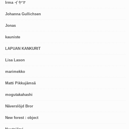
Irma イヤマ
Johanna Gullichsen
Jonas
kauniste
LAPUAN KANKURIT
Lisa Lason
marimekko
Matti Pikkujämsä
mogutakahashi
Näverslöjd Bror
New forest : object