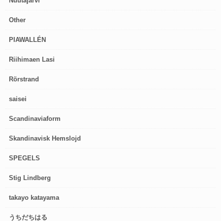
Nuutajärvi
Other
PIAWALLÉN
Riihimaen Lasi
Rörstrand
saisei
Scandinaviaform
Skandinavisk Hemslojd
SPEGELS
Stig Lindberg
takayo katayama
うちだちはる