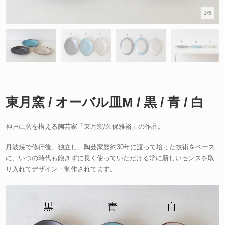
1/5
東月窯 / オーバル皿M / 黒 / 青 / 白
神戸に窯を構える陶芸家「東月窯/久保雅裕」の作品。
丹波焼で修行後、独立し、陶芸家歴約30年に渡って培った技術をベース
に、いつの時代も飽きずに長く使っていただける常に新しいセンスを取
り入れてデザイン・制作されてます。