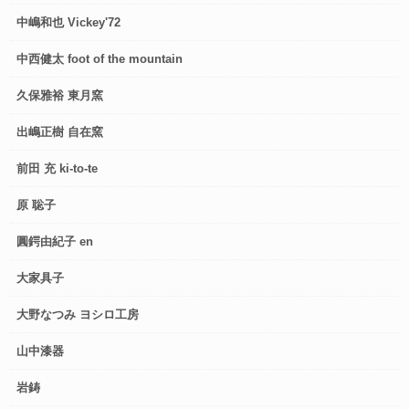
中嶋和也 Vickey'72
中西健太 foot of the mountain
久保雅裕 東月窯
出嶋正樹 自在窯
前田 充 ki-to-te
原 聡子
圓鍔由紀子 en
大家具子
大野なつみ ヨシロ工房
山中漆器
岩鋳