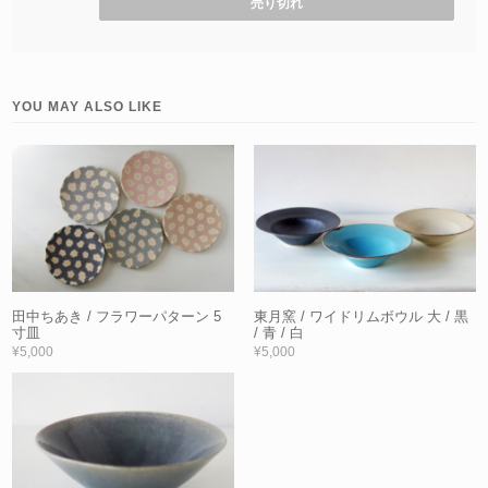
売り切れ
YOU MAY ALSO LIKE
田中ちあき / フラワーパターン 5
東月窯 / ワイドリムボウル 大 / 黒
寸皿
/ 青 / 白
¥5,000
¥5,000