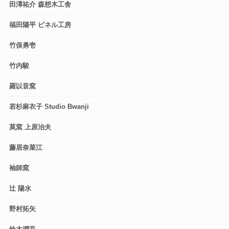
田澤祐介 森想木工舎
福田陽平 ピネル工房
竹俣勇壱
竹内駿
羅以音窯
若杉麻衣子 Studio Bwanji
莫窯 上原治夫
藤居奈菜江
袖師窯
辻 陽水
野村拓矢