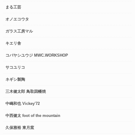
まる工芸
オノエコウタ
ガラス工房マル
キエリ舎
コバヤシユウジ MWC.WORKSHOP
サコユリコ
ネギシ製陶
三木健太郎 鳥取因幡焼
中嶋和也 Vickey'72
中西健太 foot of the mountain
久保雅裕 東月窯