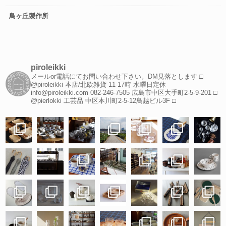
鳥ヶ丘製作所
piroleikki
メールor電話にてお問い合わせ下さい。DM見落とします
□
@piroleikki 本店/北欧雑貨
11-17時 水曜日定休
info@piroleikki.com
082-246-7505
広島市中区大手町2-5-9-201
□
@pierlokki 工芸品
中区本川町2-5-12鳥越ビル3F
□