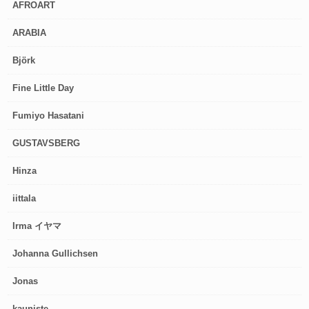
AFROART
ARABIA
Björk
Fine Little Day
Fumiyo Hasatani
GUSTAVSBERG
Hinza
iittala
Irma イヤマ
Johanna Gullichsen
Jonas
kauniste