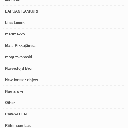
LAPUAN KANKURIT
Lisa Lason
marimekko
Matti Pikkujämsä
mogutakahashi
Näverslöjd Bror
New forest : object
Nuutajärvi
Other
PIAWALLÉN
Riihimaen Lasi