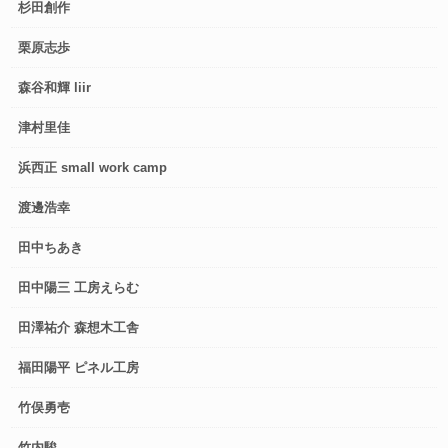
杉田創作
栗原志歩
森谷和輝 liir
津村里佳
浜西正 small work camp
渡邊浩幸
田中ちあき
田中陽三 工房えらむ
田澤祐介 森想木工舎
福田陽平 ピネル工房
竹俣勇壱
竹内駿