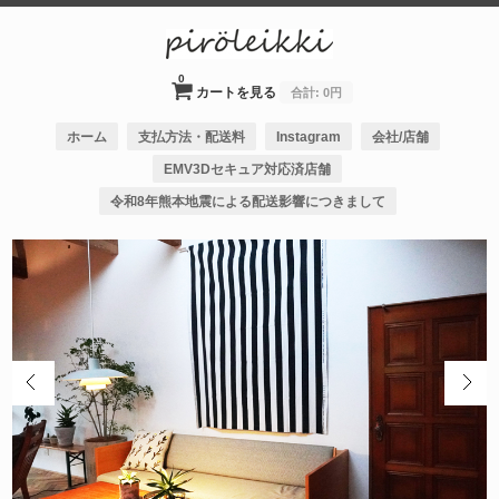
0
カートを見る
合計:
0円
ホーム
支払方法・配送料
Instagram
会社/店舗
EMV3Dセキュア対応済店舗
令和8年熊本地震による配送影響につきまして