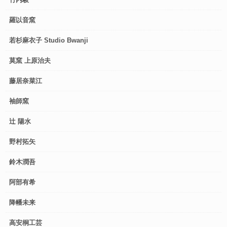
羅以音窯
若杉麻衣子 Studio Bwanji
莫窯 上原治夫
藤居奈菜江
袖師窯
辻 陽水
野村拓矢
鈴木潤吾
阿部有希
降幡未来
高安桐工芸