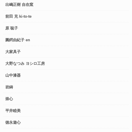
出嶋正樹 自在窯
前田 充 ki-to-te
原 聡子
圓鍔由紀子 en
大家具子
大野なつみ ヨシロ工房
山中漆器
岩鋳
崇心
平井睦美
徳永遊心