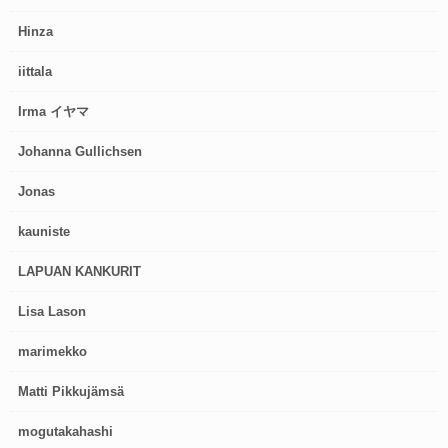
Hinza
iittala
Irma イヤマ
Johanna Gullichsen
Jonas
kauniste
LAPUAN KANKURIT
Lisa Lason
marimekko
Matti Pikkujämsä
mogutakahashi