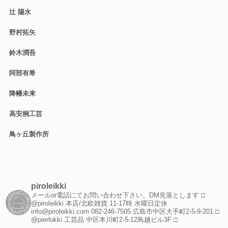
辻 陽水
野村拓矢
鈴木潤吾
阿部有希
降幡未来
高安桐工芸
鳥ヶ丘製作所
piroleikki
メールor電話にてお問い合わせ下さい。DM見落とします
□
@piroleikki 本店/北欧雑貨
11-17時 水曜日定休
info@piroleikki.com
082-246-7505
広島市中区大手町2-5-9-201
□
@pierlokki 工芸品
中区本川町2-5-12鳥越ビル3F
□