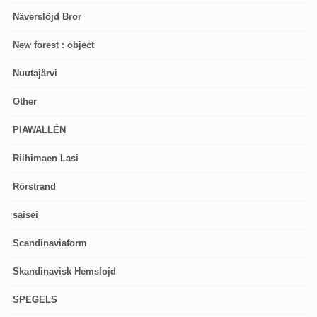
Näverslöjd Bror
New forest : object
Nuutajärvi
Other
PIAWALLÉN
Riihimaen Lasi
Rörstrand
saisei
Scandinaviaform
Skandinavisk Hemslojd
SPEGELS