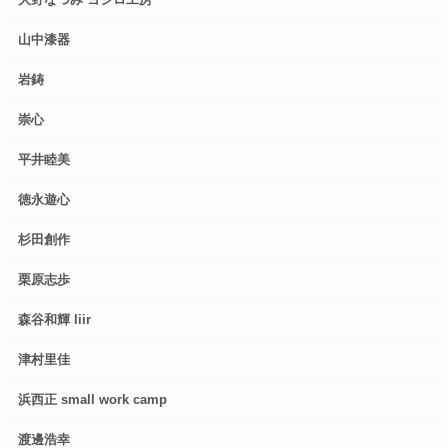
山中漆器
岩鋳
崇心
平井睦美
徳永遊心
杉田創作
栗原志歩
森谷和輝 liir
津村里佳
浜西正 small work camp
渡邊浩幸