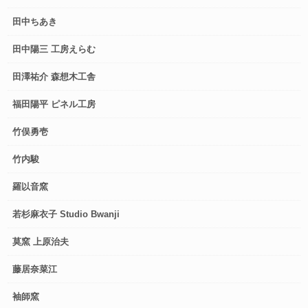
田中ちあき
田中陽三 工房えらむ
田澤祐介 森想木工舎
福田陽平 ピネル工房
竹俣勇壱
竹内駿
羅以音窯
若杉麻衣子 Studio Bwanji
莫窯 上原治夫
藤居奈菜江
袖師窯