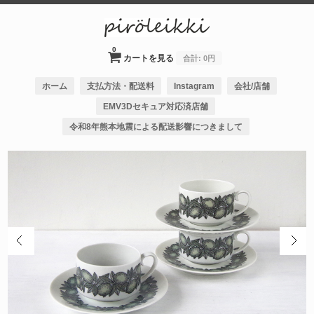
0
カートを見る
合計:
0円
ホーム
支払方法・配送料
Instagram
会社/店舗
EMV3Dセキュア対応済店舗
令和8年熊本地震による配送影響につきまして