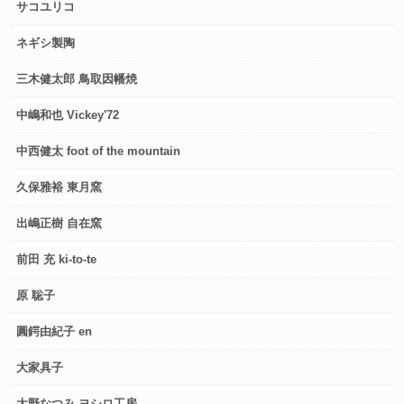
サコユリコ
ネギシ製陶
三木健太郎 鳥取因幡焼
中嶋和也 Vickey'72
中西健太 foot of the mountain
久保雅裕 東月窯
出嶋正樹 自在窯
前田 充 ki-to-te
原 聡子
圓鍔由紀子 en
大家具子
大野なつみ ヨシロ工房