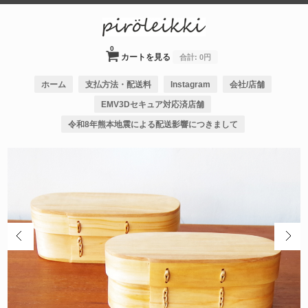
0
カートを見る
合計:
0円
ホーム
支払方法・配送料
Instagram
会社/店舗
EMV3Dセキュア対応済店舗
令和8年熊本地震による配送影響につきまして