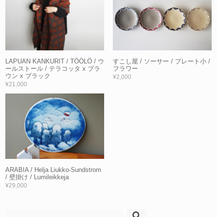
LAPUAN KANKURIT / TÖÖLÖ / ウ
すこし屋 / ソーサー / プレート小 /
ールストール / テラコッタ x ブラ
フラワー
ウン x ブラック
¥2,000
¥21,000
ARABIA / Helja Liukko-Sundstrom
/ 壁掛け / Lumileikkeja
¥29,000
検