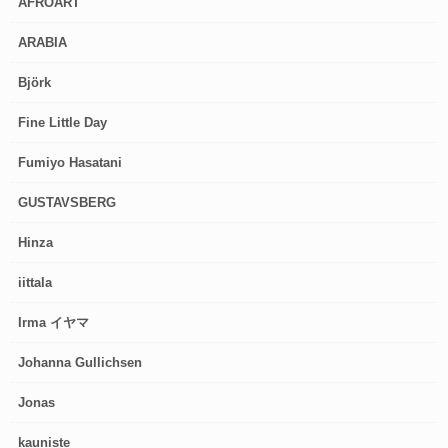
AFROART
ARABIA
Björk
Fine Little Day
Fumiyo Hasatani
GUSTAVSBERG
Hinza
iittala
Irma イヤマ
Johanna Gullichsen
Jonas
kauniste