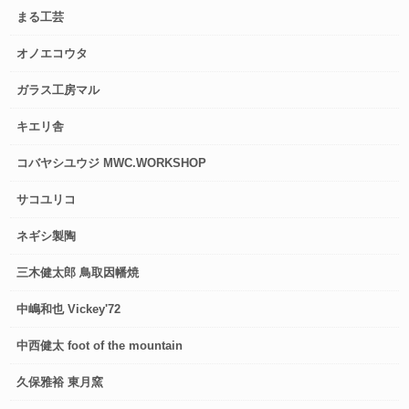
まる工芸
オノエコウタ
ガラス工房マル
キエリ舎
コバヤシユウジ MWC.WORKSHOP
サコユリコ
ネギシ製陶
三木健太郎 鳥取因幡焼
中嶋和也 Vickey'72
中西健太 foot of the mountain
久保雅裕 東月窯