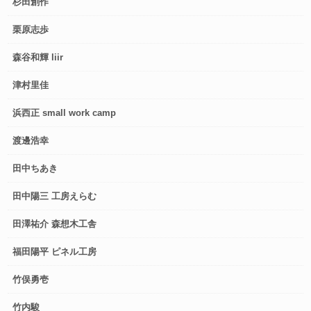
杉田創作
栗原志歩
森谷和輝 liir
津村里佳
浜西正 small work camp
渡邊浩幸
田中ちあき
田中陽三 工房えらむ
田澤祐介 森想木工舎
福田陽平 ピネル工房
竹俣勇壱
竹内駿