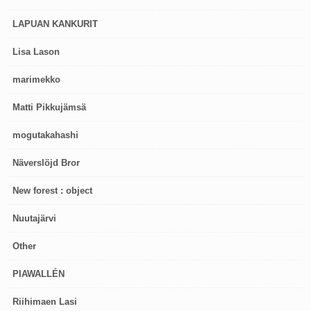
LAPUAN KANKURIT
Lisa Lason
marimekko
Matti Pikkujämsä
mogutakahashi
Näverslöjd Bror
New forest : object
Nuutajärvi
Other
PIAWALLÉN
Riihimaen Lasi