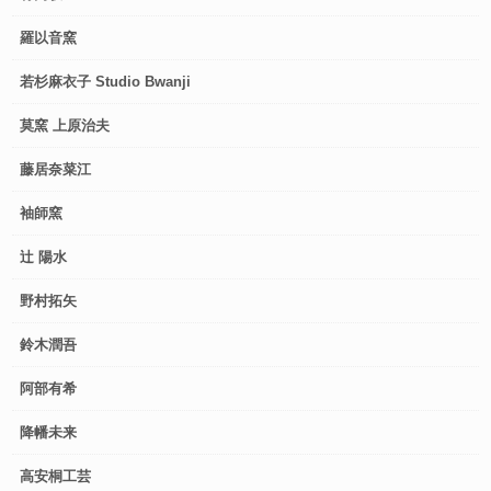
羅以音窯
若杉麻衣子 Studio Bwanji
莫窯 上原治夫
藤居奈菜江
袖師窯
辻 陽水
野村拓矢
鈴木潤吾
阿部有希
降幡未来
高安桐工芸