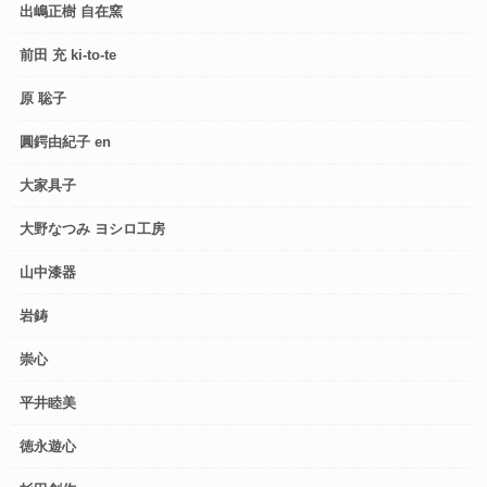
出嶋正樹 自在窯
前田 充 ki-to-te
原 聡子
圓鍔由紀子 en
大家具子
大野なつみ ヨシロ工房
山中漆器
岩鋳
崇心
平井睦美
徳永遊心