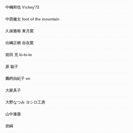
中嶋和也 Vickey'72
中西健太 foot of the mountain
久保雅裕 東月窯
出嶋正樹 自在窯
前田 充 ki-to-te
原 聡子
圓鍔由紀子 en
大家具子
大野なつみ ヨシロ工房
山中漆器
岩鋳