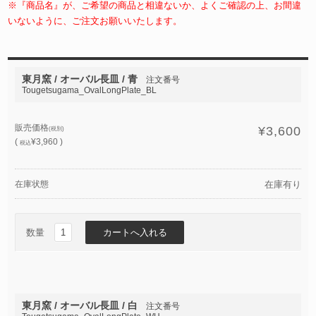
※『商品名』が、ご希望の商品と相違ないか、よくご確認の上、お間違
いないように、ご注文お願いいたします。
東月窯 / オーバル長皿 / 青
注文番号
Tougetsugama_OvalLongPlate_BL
販売価格
¥3,600
(税別)
(
¥3,960 )
税込
在庫状態
在庫有り
数量
東月窯 / オーバル長皿 / 白
注文番号