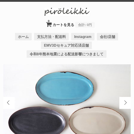
0
カートを見る
合計:
0円
ホーム
支払方法・配送料
Instagram
会社/店舗
EMV3Dセキュア対応済店舗
令和8年熊本地震による配送影響につきまして