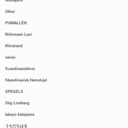
Nuutajärvi
Other
PIAWALLÉN
Riihimaen Lasi
Rörstrand
saisei
Scandinaviaform
Skandinavisk Hemslojd
SPEGELS
Stig Lindberg
takayo katayama
うちだちはる