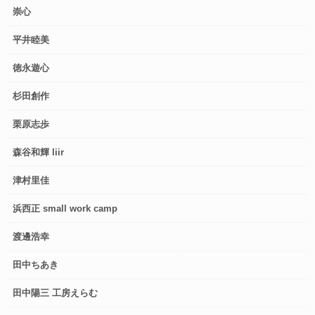
崇心
平井睦美
徳永遊心
杉田創作
栗原志歩
森谷和輝 liir
津村里佳
浜西正 small work camp
渡邊浩幸
田中ちあき
田中陽三 工房えらむ