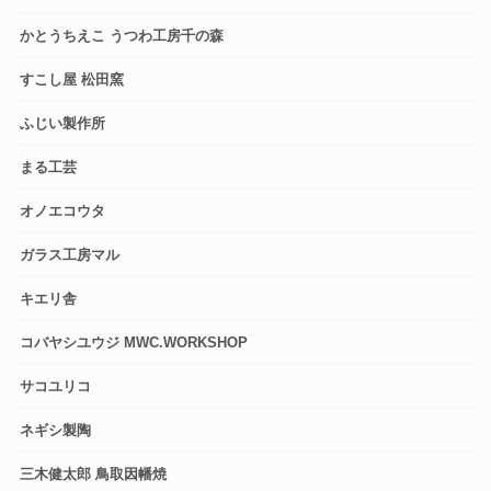
かとうちえこ うつわ工房千の森
すこし屋 松田窯
ふじい製作所
まる工芸
オノエコウタ
ガラス工房マル
キエリ舎
コバヤシユウジ MWC.WORKSHOP
サコユリコ
ネギシ製陶
三木健太郎 鳥取因幡焼