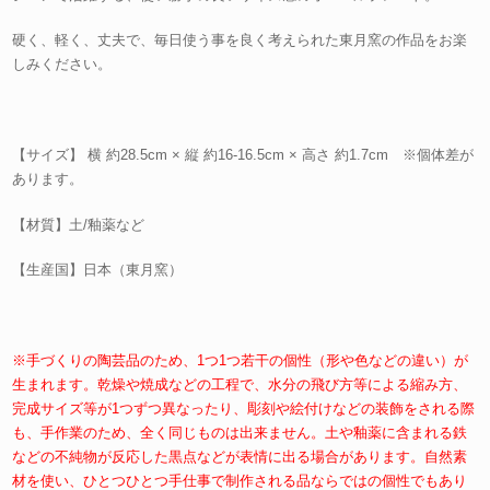
硬く、軽く、丈夫で、毎日使う事を良く考えられた東月窯の作品をお楽
しみください。
【サイズ】 横 約28.5cm × 縦 約16-16.5cm × 高さ 約1.7cm ※個体差が
あります。
【材質】土/釉薬など
【生産国】日本（東月窯）
※手づくりの陶芸品のため、1つ1つ若干の個性（形や色などの違い）が
生まれます。乾燥や焼成などの工程で、水分の飛び方等による縮み方、
完成サイズ等が1つずつ異なったり、彫刻や絵付けなどの装飾をされる際
も、手作業のため、全く同じものは出来ません。土や釉薬に含まれる鉄
などの不純物が反応した黒点などが表情に出る場合があります。自然素
材を使い、ひとつひとつ手仕事で制作される品ならではの個性でもあり