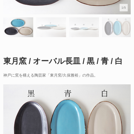
1/5
東月窯 / オーバル長皿 / 黒 / 青 / 白
神戸に窯を構える陶芸家「東月窯/久保雅裕」の作品。