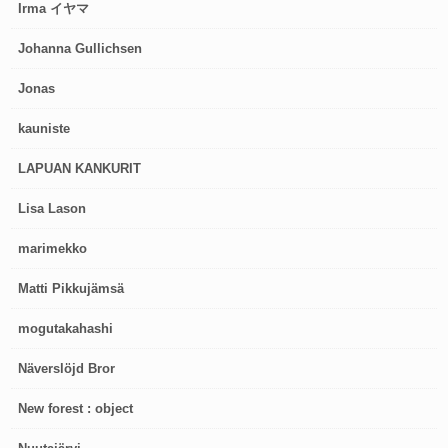
Irma イヤマ
Johanna Gullichsen
Jonas
kauniste
LAPUAN KANKURIT
Lisa Lason
marimekko
Matti Pikkujämsä
mogutakahashi
Näverslöjd Bror
New forest : object