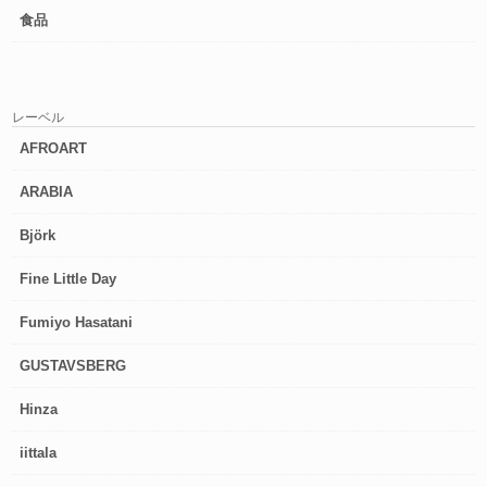
食品
レーベル
AFROART
ARABIA
Björk
Fine Little Day
Fumiyo Hasatani
GUSTAVSBERG
Hinza
iittala