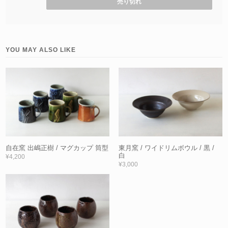
売り切れ
YOU MAY ALSO LIKE
自在窯 出嶋正樹 / マグカップ 筒型
東月窯 / ワイドリムボウル / 黒 /
白
¥4,200
¥3,000