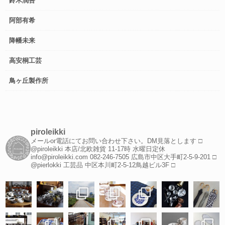
鈴木潤吾
阿部有希
降幡未来
高安桐工芸
鳥ヶ丘製作所
piroleikki
メールor電話にてお問い合わせ下さい。DM見落とします
□
@piroleikki 本店/北欧雑貨
11-17時 水曜日定休
info@piroleikki.com
082-246-7505
広島市中区大手町2-5-9-201
□
@pierlokki 工芸品
中区本川町2-5-12鳥越ビル3F
□