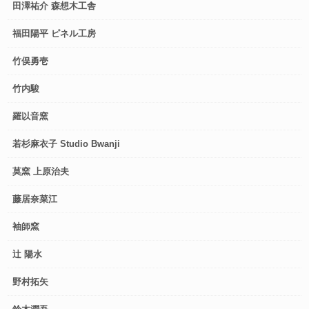
田澤祐介 森想木工舎
福田陽平 ピネル工房
竹俣勇壱
竹内駿
羅以音窯
若杉麻衣子 Studio Bwanji
莫窯 上原治夫
藤居奈菜江
袖師窯
辻 陽水
野村拓矢