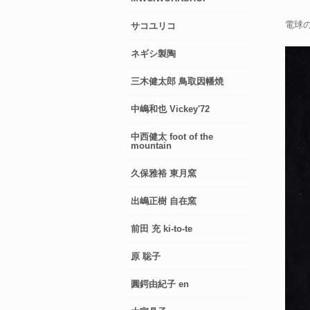
電球
サコユリコ
ネギシ製陶
三木健太郎 鳥取因幡焼
中嶋和也 Vickey'72
中西健太 foot of the
mountain
久保雅裕 東月窯
出嶋正樹 自在窯
前田 充 ki-to-te
原 聡子
圓鍔由紀子 en