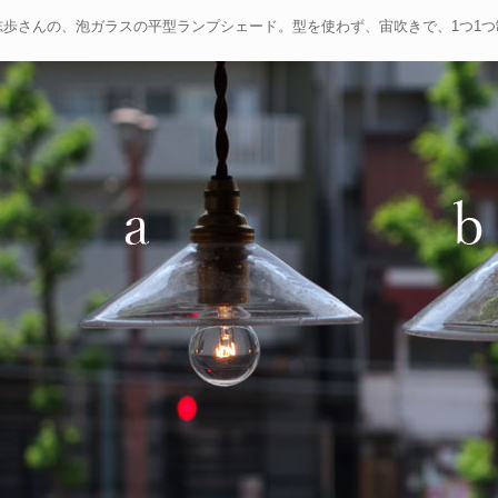
志歩さんの、泡ガラスの平型ランプシェード。型を使わず、宙吹きで、1つ1