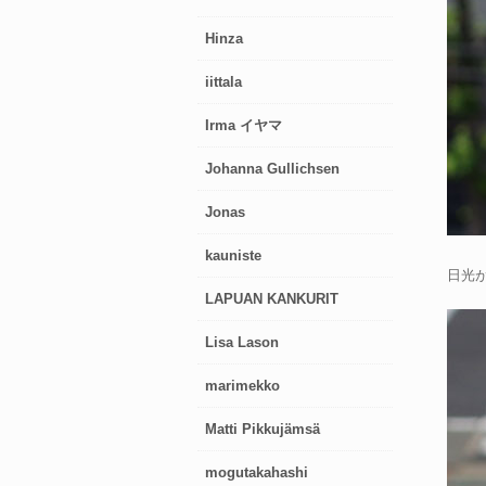
Hinza
iittala
Irma イヤマ
Johanna Gullichsen
Jonas
kauniste
日光
LAPUAN KANKURIT
Lisa Lason
marimekko
Matti Pikkujämsä
mogutakahashi