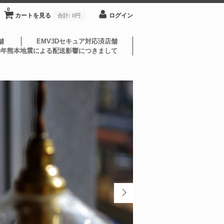
0
カートを見る
ログイン
合計:
0円
舗
EMV3Dセキュア対応済店舗
8年熊本地震による配送影響につきまして