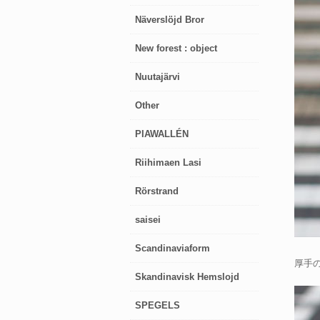
Näverslöjd Bror
New forest : object
Nuutajärvi
Other
PIAWALLÉN
Riihimaen Lasi
Rörstrand
saisei
Scandinaviaform
厚手
Skandinavisk Hemslojd
SPEGELS