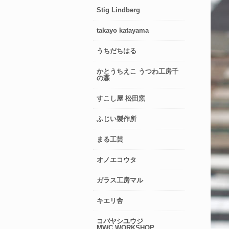
Stig Lindberg
takayo katayama
うちだちはる
かとうちえこ うつわ工房千
の森
すこし屋 松田窯
ふじい製作所
まる工芸
オノエコウタ
ガラス工房マル
キエリ舎
コバヤシユウジ
MWC.WORKSHOP