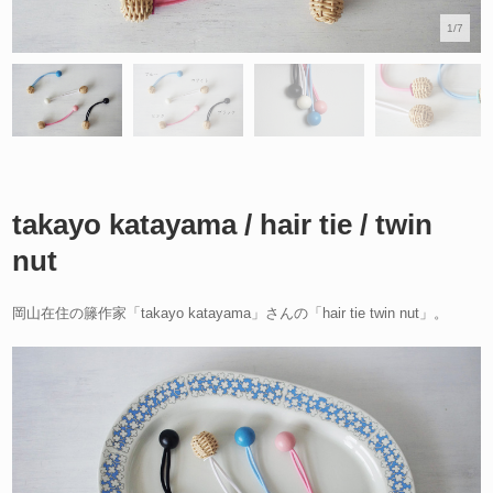
1/7
takayo katayama / hair tie / twin
nut
岡山在住の籐作家「takayo katayama」さんの「hair tie twin nut」。