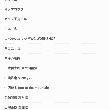
オノエコウタ
ガラス工房マル
キエリ舎
コバヤシユウジ MWC.WORKSHOP
サコユリコ
ネギシ製陶
三木健太郎 鳥取因幡焼
中嶋和也 Vickey'72
中西健太 foot of the mountain
久保雅裕 東月窯
出嶋正樹 自在窯