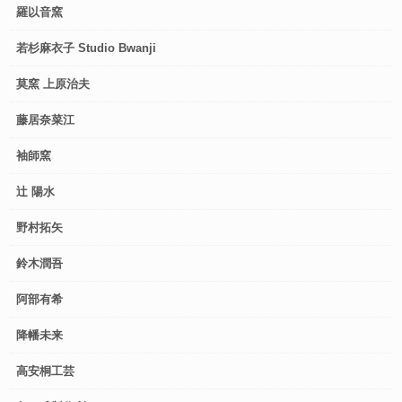
羅以音窯
若杉麻衣子 Studio Bwanji
莫窯 上原治夫
藤居奈菜江
袖師窯
辻 陽水
野村拓矢
鈴木潤吾
阿部有希
降幡未来
高安桐工芸