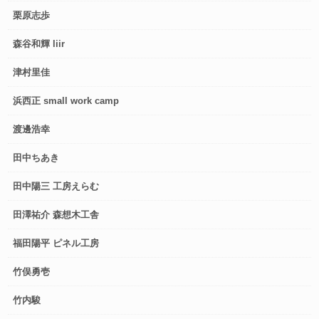
栗原志歩
森谷和輝 liir
津村里佳
浜西正 small work camp
渡邊浩幸
田中ちあき
田中陽三 工房えらむ
田澤祐介 森想木工舎
福田陽平 ピネル工房
竹俣勇壱
竹内駿