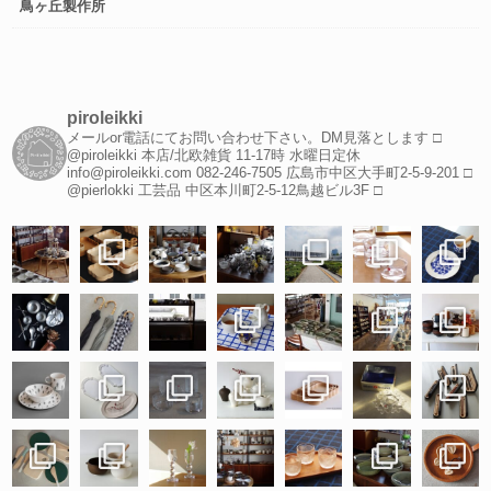
鳥ヶ丘製作所
piroleikki
メールor電話にてお問い合わせ下さい。DM見落とします
□
@piroleikki 本店/北欧雑貨
11-17時 水曜日定休
info@piroleikki.com
082-246-7505
広島市中区大手町2-5-9-201
□
@pierlokki 工芸品
中区本川町2-5-12鳥越ビル3F
□