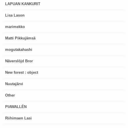
LAPUAN KANKURIT
Lisa Lason
marimekko
Matti Pikkujämsä
mogutakahashi
Näverslöjd Bror
New forest : object
Nuutajärvi
Other
PIAWALLÉN
Riihimaen Lasi