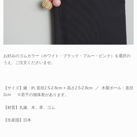
お好みのゴムカラー（ホワイト・ブラック・ブルー・ピンク）を選択の
うえ、ご注文くださいませ。
【サイズ】籐：約 直径2.5-2.8cm × 高さ2.5-2.8cm ／ 木製ボール：直径
2cm ※若干の個体差があります。
【材質】丸籐、木、革、ゴム
【生産国】日本