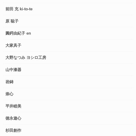
前田 充 ki-to-te
原 聡子
圓鍔由紀子 en
大家具子
大野なつみ ヨシロ工房
山中漆器
岩鋳
崇心
平井睦美
徳永遊心
杉田創作