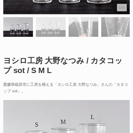
1/12
ヨシロ工房 大野なつみ / カタコッ
プ sot / S M L
愛媛県砥部市に工房を構える「ヨシロ工房 大野なつみ」さんの「カタコ
ップ sot」。