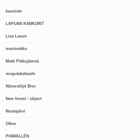
kauniste
LAPUAN KANKURIT
Lisa Lason
marimekko
Matti Pikkujämsä
mogutakahashi
Näverslöjd Bror
New forest : object
Nuutajärvi
Other
PIAWALLÉN