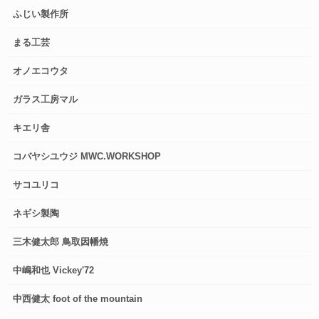
ふじい製作所
まる工芸
オノエコウタ
ガラス工房マル
キエリ舎
コバヤシユウジ MWC.WORKSHOP
サコユリコ
ネギシ製陶
三木健太郎 鳥取因幡焼
中嶋和也 Vickey'72
中西健太 foot of the mountain