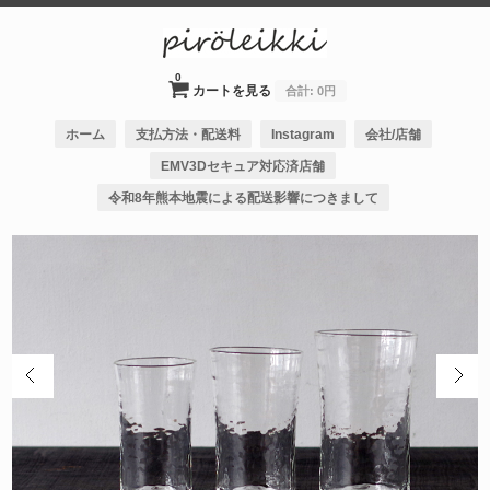
0
カートを見る
合計:
0円
ホーム
支払方法・配送料
Instagram
会社/店舗
EMV3Dセキュア対応済店舗
令和8年熊本地震による配送影響につきまして