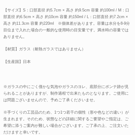
【サイズ】S：口部直径 約5.7cm × 高さ 約9.5cm 容量 約100ml / M：口
部直径 約6.5cm × 高さ 約10cm 容量 約150ml / L：口部直径 約7.2cm ×
高さ 約11.3cm 容量 約220ml ※個体差があります。容量は水分を8-9分
目位まで入れた場合の一般的な使用時の目安量です。満水時の容量では
ありません。
【材質】ガラス（耐熱ガラスではありません）
【生産国】日本
※ガラスの中にごく僅かな気泡やガラスのヨレ、底部分にポンテ跡が見
られることがありますが、制作過程で出来たものとなります。ご使用に
は問題ございませんので、予めご了承くださいませ。
※手づくりの工芸品のため、1つ1つ若干の個性（形や色などの違い）が
生まれます。そのため、状態などの詳細に関するご要望やご指定は、ご
希望に添うご案内が難しい場合がございます。ご了承の上、ご注文いた
だけますと幸いです。