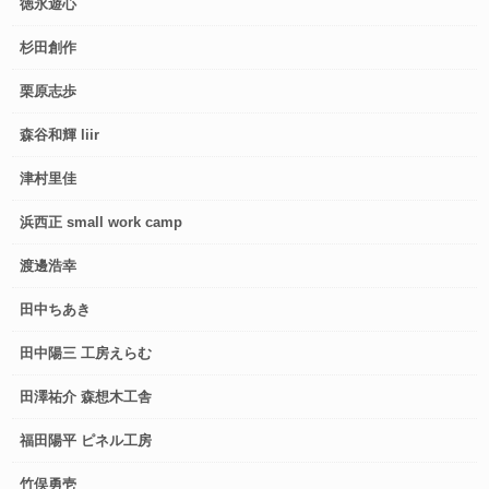
徳永遊心
杉田創作
栗原志歩
森谷和輝 liir
津村里佳
浜西正 small work camp
渡邊浩幸
田中ちあき
田中陽三 工房えらむ
田澤祐介 森想木工舎
福田陽平 ピネル工房
竹俣勇壱