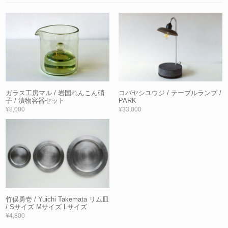
ガラス工房マル / 岩国れんこん硝
コバヤシユウジ / テーブルランプ /
子 / 漬物容器セット
PARK
¥8,000
¥33,000
竹俣勇壱 / Yuichi Takemata リム皿
/ Sサイズ Mサイズ Lサイズ
¥4,800