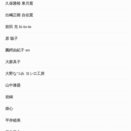
久保雅裕 東月窯
出嶋正樹 自在窯
前田 充 ki-to-te
原 聡子
圓鍔由紀子 en
大家具子
大野なつみ ヨシロ工房
山中漆器
岩鋳
崇心
平井睦美