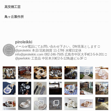
高安桐工芸
鳥ヶ丘製作所
piroleikki
メールor電話にてお問い合わせ下さい。DM見落とします
□
@piroleikki 本店/北欧雑貨
11-17時 水曜日定休
info@piroleikki.com
082-246-7505
広島市中区大手町2-5-9-201
□
@pierlokki 工芸品
中区本川町2-5-12鳥越ビル3F
□