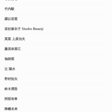
竹内駿
羅以音窯
若杉麻衣子 Studio Bwanji
莫窯 上原治夫
藤居奈菜江
袖師窯
辻 陽水
野村拓矢
鈴木潤吾
阿部有希
降幡未来