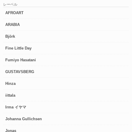
レーベル
AFROART
ARABIA
Björk
Fine Little Day
Fumiyo Hasatani
GUSTAVSBERG
Hinza
iittala
Irma イヤマ
Johanna Gullichsen
Jonas