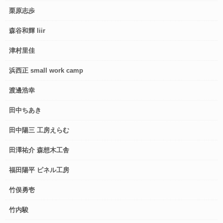
栗原志歩
森谷和輝 liir
津村里佳
浜西正 small work camp
渡邊浩幸
田中ちあき
田中陽三 工房えらむ
田澤祐介 森想木工舎
福田陽平 ピネル工房
竹俣勇壱
竹内駿