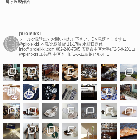
鳥ヶ丘製作所
piroleikki
メールor電話にてお問い合わせ下さい。DM見落とします
□
@piroleikki 本店/北欧雑貨
11-17時 水曜日定休
info@piroleikki.com
082-246-7505
広島市中区大手町2-5-9-201
□
@pierlokki 工芸品
中区本川町2-5-12鳥越ビル3F
□