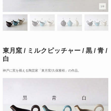
1/9
東月窯 / ミルクピッチャー / 黒 / 青 /
白
神戸に窯を構える陶芸家「東月窯/久保雅裕」の作品。