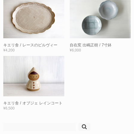
キエリ舎 / レースのピルヴィー
自在窯 出嶋正樹 / 7寸鉢
¥4,200
¥6,000
キエリ舎 / オブジェ レインコート
¥6,500
検
索: