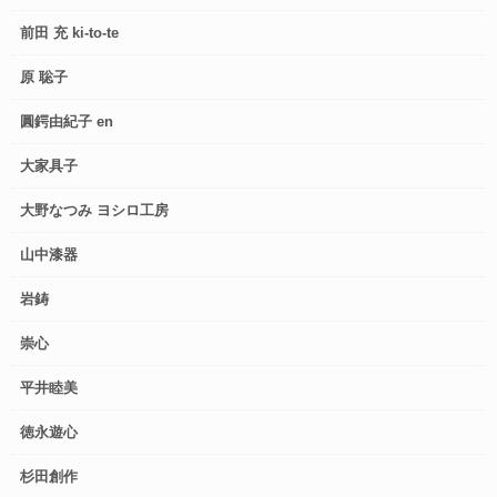
前田 充 ki-to-te
原 聡子
圓鍔由紀子 en
大家具子
大野なつみ ヨシロ工房
山中漆器
岩鋳
崇心
平井睦美
徳永遊心
杉田創作