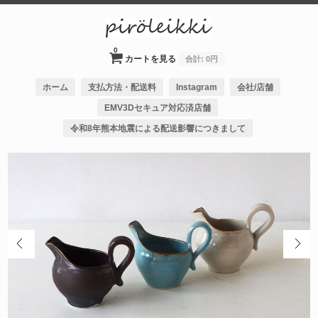
0
カートを見る
合計:
0円
ホーム
支払方法・配送料
Instagram
会社/店舗
EMV3Dセキュア対応済店舗
令和8年熊本地震による配送影響につきまして