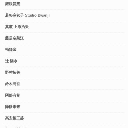
羅以音窯
若杉麻衣子 Studio Bwanji
莫窯 上原治夫
藤居奈菜江
袖師窯
辻 陽水
野村拓矢
鈴木潤吾
阿部有希
降幡未来
高安桐工芸