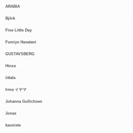
ARABIA
Björk
Fine Little Day
Fumiyo Hasatani
GUSTAVSBERG
Hinza
iittala
Irma イヤマ
Johanna Gullichsen
Jonas
kauniste