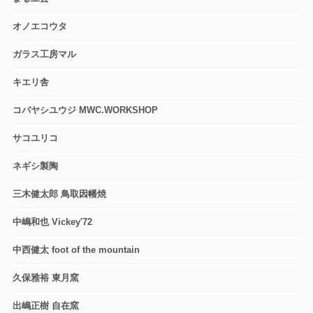
オノエコウタ
ガラス工房マル
キエリ舎
コバヤシユウジ MWC.WORKSHOP
サコユリコ
ネギシ製陶
三木健太郎 鳥取因幡焼
中嶋和也 Vickey'72
中西健太 foot of the mountain
久保雅裕 東月窯
出嶋正樹 自在窯