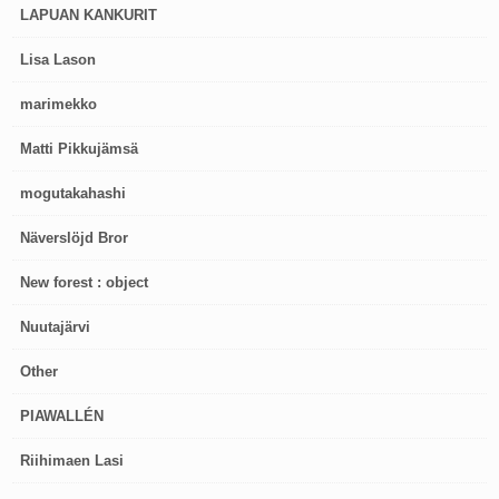
LAPUAN KANKURIT
Lisa Lason
marimekko
Matti Pikkujämsä
mogutakahashi
Näverslöjd Bror
New forest : object
Nuutajärvi
Other
PIAWALLÉN
Riihimaen Lasi