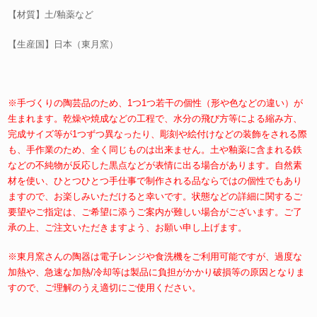
【材質】土/釉薬など
【生産国】日本（東月窯）
※手づくりの陶芸品のため、1つ1つ若干の個性（形や色などの違い）が
生まれます。乾燥や焼成などの工程で、水分の飛び方等による縮み方、
完成サイズ等が1つずつ異なったり、彫刻や絵付けなどの装飾をされる際
も、手作業のため、全く同じものは出来ません。土や釉薬に含まれる鉄
などの不純物が反応した黒点などが表情に出る場合があります。自然素
材を使い、ひとつひとつ手仕事で制作される品ならではの個性でもあり
ますので、お楽しみいただけると幸いです。状態などの詳細に関するご
要望やご指定は、ご希望に添うご案内が難しい場合がございます。ご了
承の上、ご注文いただきますよう、お願い申し上げます。
※東月窯さんの陶器は電子レンジや食洗機をご利用可能ですが、過度な
加熱や、急速な加熱/冷却等は製品に負担がかかり破損等の原因となりま
すので、ご理解のうえ適切にご使用ください。