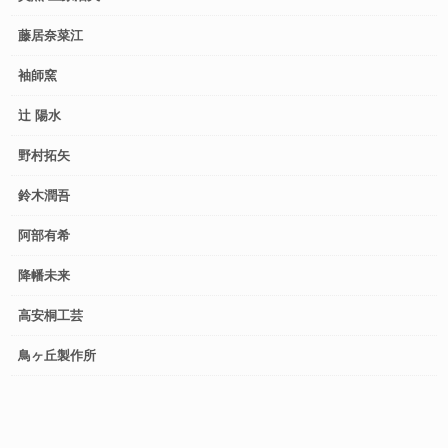
藤居奈菜江
袖師窯
辻 陽水
野村拓矢
鈴木潤吾
阿部有希
降幡未来
高安桐工芸
鳥ヶ丘製作所