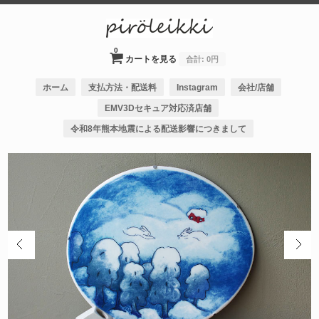
0
カートを見る
合計:
0円
ホーム
支払方法・配送料
Instagram
会社/店舗
EMV3Dセキュア対応済店舗
令和8年熊本地震による配送影響につきまして