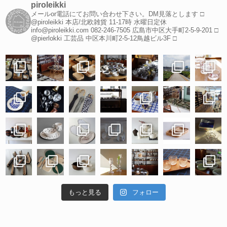
piroleikki
メールor電話にてお問い合わせ下さい。DM見落とします
□
@piroleikki 本店/北欧雑貨
11-17時 水曜日定休
info@piroleikki.com
082-246-7505
広島市中区大手町2-5-9-201
□
@pierlokki 工芸品
中区本川町2-5-12鳥越ビル3F
□
もっと見る
フォロー