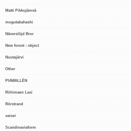
Matti Pikkujämsä
mogutakahashi
Näverslöjd Bror
New forest : object
Nuutajärvi
Other
PIAWALLÉN
Riihimaen Lasi
Rörstrand
saisei
Scandinaviaform