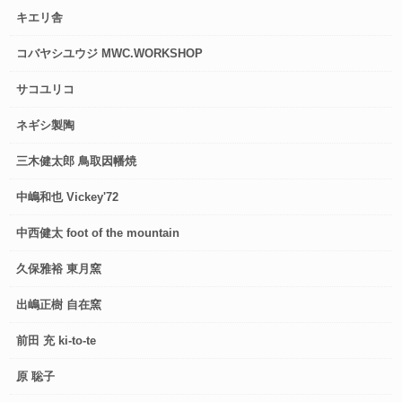
キエリ舎
コバヤシユウジ MWC.WORKSHOP
サコユリコ
ネギシ製陶
三木健太郎 鳥取因幡焼
中嶋和也 Vickey'72
中西健太 foot of the mountain
久保雅裕 東月窯
出嶋正樹 自在窯
前田 充 ki-to-te
原 聡子