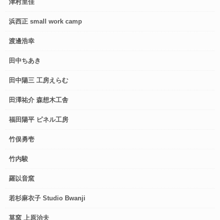
津村里佳
浜西正 small work camp
渡邊浩幸
田中ちあき
田中陽三 工房えらむ
田澤祐介 森想木工舎
福田陽平 ピネル工房
竹俣勇壱
竹内駿
羅以音窯
若杉麻衣子 Studio Bwanji
莫窯 上原治夫