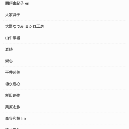
圓鍔由紀子 en
大家具子
大野なつみ ヨシロ工房
山中漆器
岩鋳
崇心
平井睦美
徳永遊心
杉田創作
栗原志歩
森谷和輝 liir