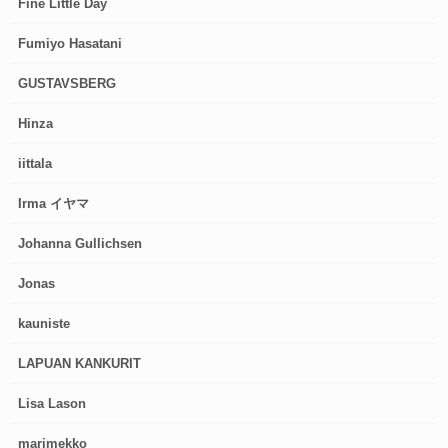
Fine Little Day
Fumiyo Hasatani
GUSTAVSBERG
Hinza
iittala
Irma イヤマ
Johanna Gullichsen
Jonas
kauniste
LAPUAN KANKURIT
Lisa Lason
marimekko