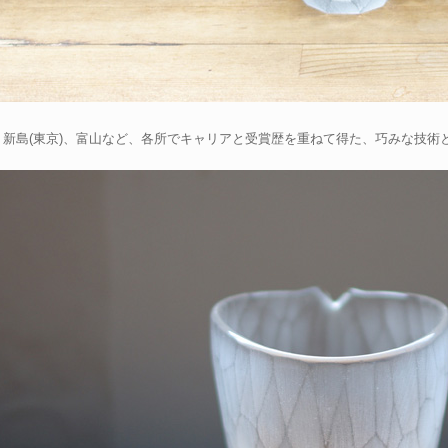
、新島(東京)、富山など、各所でキャリアと受賞歴を重ねて得た、巧みな技術