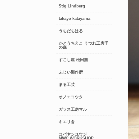
Stig Lindberg
takayo katayama
うちだちはる
かとうちえこ うつわ工房千
の森
すこし屋 松田窯
ふじい製作所
まる工芸
オノエコウタ
ガラス工房マル
キエリ舎
コバヤシユウジ
MWC.WORKSHOP