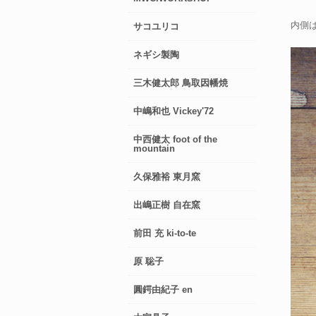
内側
サコユリコ
ネギシ製陶
三木健太郎 鳥取因幡焼
中嶋和也 Vickey'72
中西健太 foot of the
mountain
久保雅裕 東月窯
出嶋正樹 自在窯
前田 充 ki-to-te
原 聡子
圓鍔由紀子 en