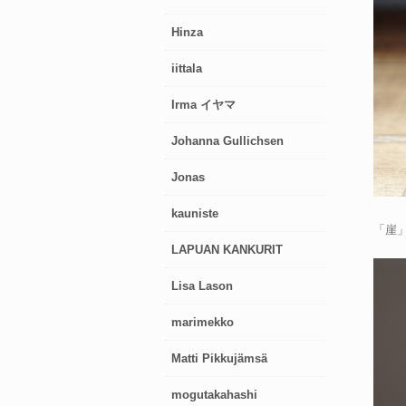
Hinza
iittala
Irma イヤマ
Johanna Gullichsen
Jonas
kauniste
「崖」
LAPUAN KANKURIT
Lisa Lason
marimekko
Matti Pikkujämsä
mogutakahashi