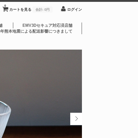
0
カートを見る
ログイン
合計:
0円
舗
EMV3Dセキュア対応済店舗
8年熊本地震による配送影響につきまして