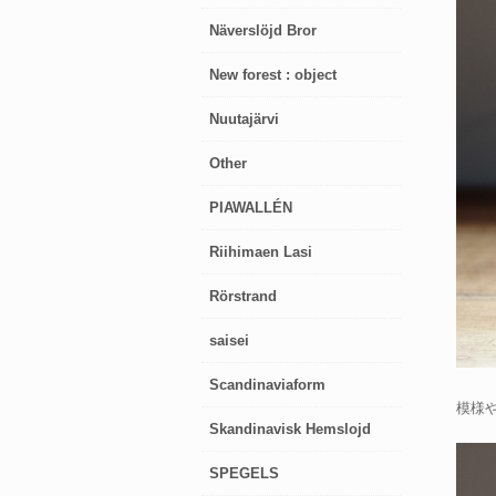
Näverslöjd Bror
New forest : object
Nuutajärvi
Other
PIAWALLÉN
Riihimaen Lasi
Rörstrand
saisei
Scandinaviaform
模様
Skandinavisk Hemslojd
SPEGELS