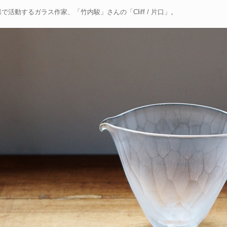
で活動するガラス作家、「竹内駿」さんの「Cliff / 片口」。