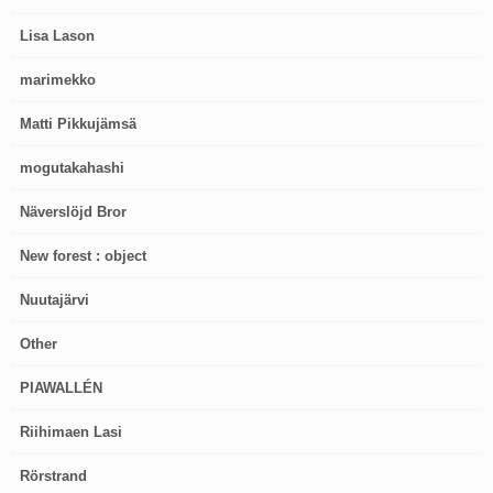
Lisa Lason
marimekko
Matti Pikkujämsä
mogutakahashi
Näverslöjd Bror
New forest : object
Nuutajärvi
Other
PIAWALLÉN
Riihimaen Lasi
Rörstrand