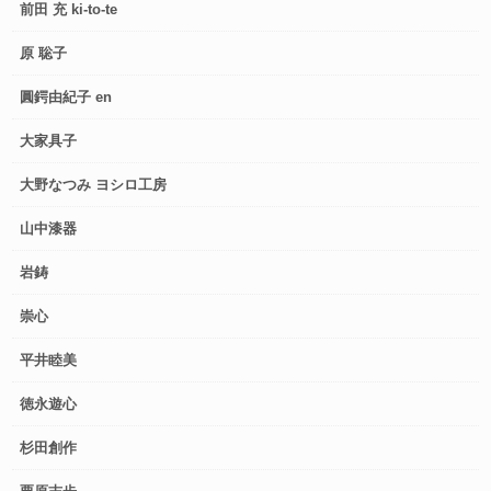
前田 充 ki-to-te
原 聡子
圓鍔由紀子 en
大家具子
大野なつみ ヨシロ工房
山中漆器
岩鋳
崇心
平井睦美
徳永遊心
杉田創作