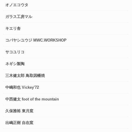
オノエコウタ
ガラス工房マル
キエリ舎
コバヤシユウジ MWC.WORKSHOP
サコユリコ
ネギシ製陶
三木健太郎 鳥取因幡焼
中嶋和也 Vickey'72
中西健太 foot of the mountain
久保雅裕 東月窯
出嶋正樹 自在窯