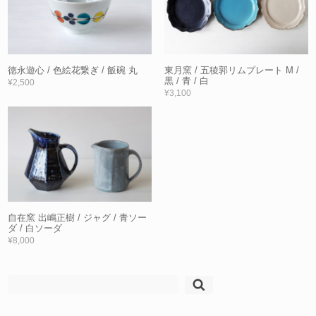
徳永遊心 / 色絵花繋ぎ / 飯碗 丸
東月窯 / 五稜郭リムプレート M /
黒 / 青 / 白
¥2,500
¥3,100
自在窯 出嶋正樹 / ジャグ / 青ソー
ダ / 白ソーダ
¥8,000
検
索: