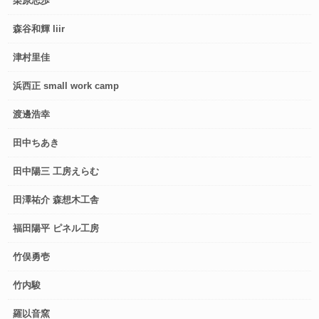
栗原志歩
森谷和輝 liir
津村里佳
浜西正 small work camp
渡邊浩幸
田中ちあき
田中陽三 工房えらむ
田澤祐介 森想木工舎
福田陽平 ピネル工房
竹俣勇壱
竹内駿
羅以音窯