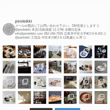
piroleikki
メールor電話にてお問い合わせ下さい。DM見落とします
□
@piroleikki 本店/北欧雑貨
11-17時 水曜日定休
info@piroleikki.com
082-246-7505
広島市中区大手町2-5-9-201
□
@pierlokki 工芸品
中区本川町2-5-12鳥越ビル3F
□