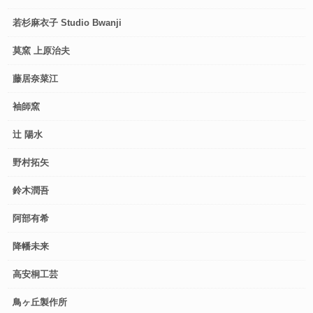
若杉麻衣子 Studio Bwanji
莫窯 上原治夫
藤居奈菜江
袖師窯
辻 陽水
野村拓矢
鈴木潤吾
阿部有希
降幡未来
高安桐工芸
鳥ヶ丘製作所