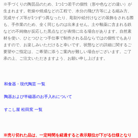
※手づくりの陶芸品のため、1つ1つ若干の個性（形や色などの違い）が
生まれます。乾燥や焼成などの工程で、水分の飛び方等による縮み方、
完成サイズ等が1つずつ異なったり、彫刻や絵付けなどの装飾をされる際
も、手作業のため、全く同じものは出来ません。土や釉薬に含まれる鉄
などの不純物が反応した黒点などが表情に出る場合があります。自然素
材を使い、ひとつひとつ手仕事で制作される品ならではの個性でもあり
ますので、お楽しみいただけると幸いです。状態などの詳細に関するご
要望やご指定は、ご希望に添うご案内が難しい場合がございます。ご了
承の上、ご注文いただきますよう、お願い申し上げます。
和食器・現代陶芸 一覧
陶器および半磁器のお手入れについて
すこし屋 松田窯 一覧
※売り切れた品は、一定時間を経過すると表示順位が下がる仕様となり