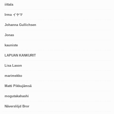
iittala
Irma イヤマ
Johanna Gullichsen
Jonas
kauniste
LAPUAN KANKURIT
Lisa Lason
marimekko
Matti Pikkujämsä
mogutakahashi
Näverslöjd Bror