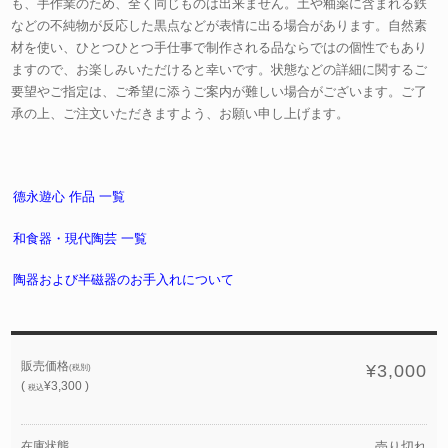
も、手作業のため、全く同じものは出来ません。土や釉薬に含まれる鉄
などの不純物が反応した黒点などが表情に出る場合があります。自然素
材を使い、ひとつひとつ手仕事で制作される品ならではの個性でもあり
ますので、お楽しみいただけると幸いです。状態などの詳細に関するご
要望やご指定は、ご希望に添うご案内が難しい場合がございます。ご了
承の上、ご注文いただきますよう、お願い申し上げます。
德永遊心 作品 一覧
和食器・現代陶芸 一覧
陶器および半磁器のお手入れについて
販売価格
¥3,000
(税別)
(
¥3,300 )
税込
在庫状態
売り切れ