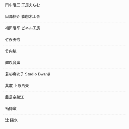
田中陽三 工房えらむ
田澤祐介 森想木工舎
福田陽平 ピネル工房
竹俣勇壱
竹内駿
羅以音窯
若杉麻衣子 Studio Bwanji
莫窯 上原治夫
藤居奈菜江
袖師窯
辻 陽水