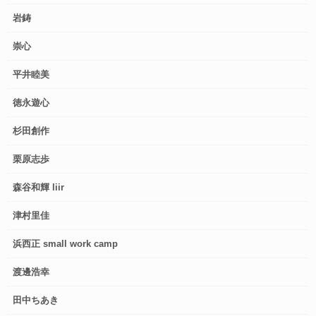
岩鋳
崇心
平井睦美
徳永遊心
杉田創作
栗原志歩
森谷和輝 liir
津村里佳
浜西正 small work camp
渡邊浩幸
田中ちあき