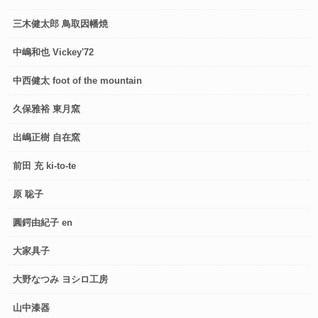
三木健太郎 鳥取因幡焼
中嶋和也 Vickey'72
中西健太 foot of the mountain
久保雅裕 東月窯
出嶋正樹 自在窯
前田 充 ki-to-te
原 聡子
圓鍔由紀子 en
大家具子
大野なつみ ヨシロ工房
山中漆器