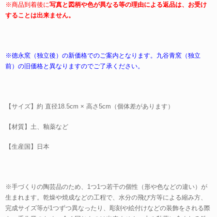
※商品到着後に
写真と図柄や色が異なる等の理由による返品は、お受け
することは出来ません。
※德永窯（独立後）の新価格でのご案内となります。九谷青窯（独立
前）の旧価格と異なりますのでご了承ください。
【サイズ】約 直径18.5cm × 高さ5cm（個体差があります）
【材質】土、釉薬など
【生産国】日本
※手づくりの陶芸品のため、1つ1つ若干の個性（形や色などの違い）が
生まれます。乾燥や焼成などの工程で、水分の飛び方等による縮み方、
完成サイズ等が1つずつ異なったり、彫刻や絵付けなどの装飾をされる際