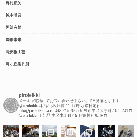
野村拓矢
鈴木潤吾
阿部有希
降幡未来
高安桐工芸
鳥ヶ丘製作所
piroleikki
メールor電話にてお問い合わせ下さい。DM見落とします
□
@piroleikki 本店/北欧雑貨
11-17時 水曜日定休
info@piroleikki.com
082-246-7505
広島市中区大手町2-5-9-201
□
@pierlokki 工芸品
中区本川町2-5-12鳥越ビル3F
□