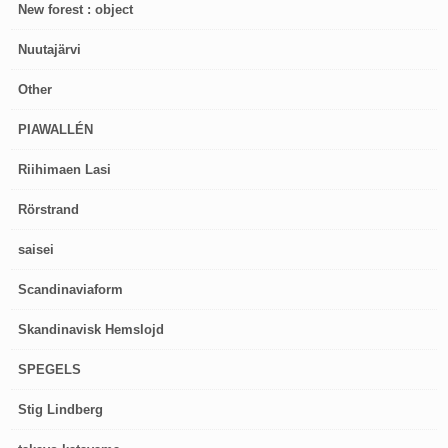
New forest : object
Nuutajärvi
Other
PIAWALLÉN
Riihimaen Lasi
Rörstrand
saisei
Scandinaviaform
Skandinavisk Hemslojd
SPEGELS
Stig Lindberg