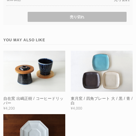
売り切れ
YOU MAY ALSO LIKE
自在窯 出嶋正樹 / コーヒードリッ
東月窯 / 四角プレート 大 / 黒 / 青 /
パー
白
¥4,200
¥4,000