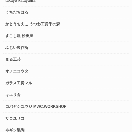
takayo katayama
うちだちはる
かとうちえこ うつわ工房千の森
すこし屋 松田窯
ふじい製作所
まる工芸
オノエコウタ
ガラス工房マル
キエリ舎
コバヤシユウジ MWC.WORKSHOP
サコユリコ
ネギシ製陶