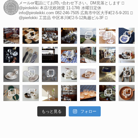
メールor電話にてお問い合わせ下さい。DM見落とします
□
@piroleikki 本店/北欧雑貨
11-17時 水曜日定休
info@piroleikki.com
082-246-7505
広島市中区大手町2-5-9-201
□
@pierlokki 工芸品
中区本川町2-5-12鳥越ビル3F
□
もっと見る
フォロー