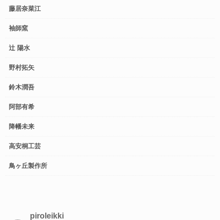
藤居奈菜江
袖師窯
辻 陽水
野村拓矢
鈴木潤吾
阿部有希
降幡未来
高安桐工芸
鳥ヶ丘製作所
piroleikki