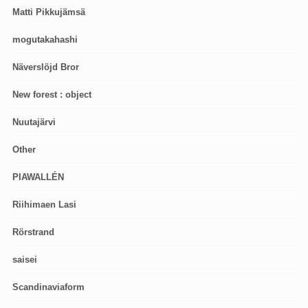
Matti Pikkujämsä
mogutakahashi
Näverslöjd Bror
New forest : object
Nuutajärvi
Other
PIAWALLÉN
Riihimaen Lasi
Rörstrand
saisei
Scandinaviaform