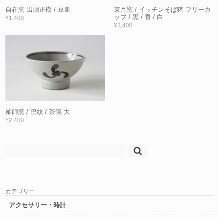
自在窯 出嶋正樹 / 豆皿
東月窯 / イッチンそば猪 フリーカ
ップ / 黒 / 青 / 白
¥1,400
¥2,400
袖師窯 / 巴紋 / 茶碗 大
¥2,400
検
索:
カテゴリー
アクセサリー・時計