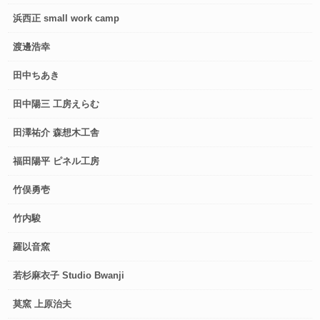
浜西正 small work camp
渡邊浩幸
田中ちあき
田中陽三 工房えらむ
田澤祐介 森想木工舎
福田陽平 ピネル工房
竹俣勇壱
竹内駿
羅以音窯
若杉麻衣子 Studio Bwanji
莫窯 上原治夫