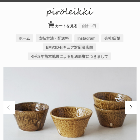
0
カートを見る
合計:
0円
ホーム
支払方法・配送料
Instagram
会社/店舗
EMV3Dセキュア対応済店舗
令和8年熊本地震による配送影響につきまして