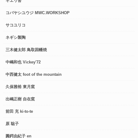
キエリ舎
コバヤシユウジ MWC.WORKSHOP
サコユリコ
ネギシ製陶
三木健太郎 鳥取因幡焼
中嶋和也 Vickey'72
中西健太 foot of the mountain
久保雅裕 東月窯
出嶋正樹 自在窯
前田 充 ki-to-te
原 聡子
圓鍔由紀子 en