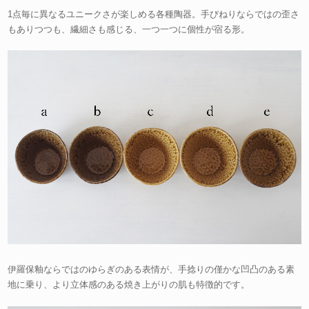
1点毎に異なるユニークさが楽しめる各種陶器。手びねりならではの歪さ
もありつつも、繊細さも感じる、一つ一つに個性が宿る形。
伊羅保釉ならではのゆらぎのある表情が、手捻りの僅かな凹凸のある素
地に乗り、より立体感のある焼き上がりの肌も特徴的です。