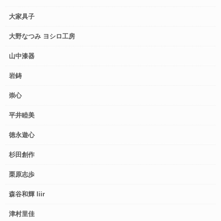
大家具子
大野なつみ ヨシロ工房
山中漆器
岩鋳
崇心
平井睦美
徳永遊心
杉田創作
栗原志歩
森谷和輝 liir
津村里佳