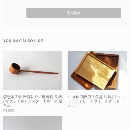
売り切れ
YOU MAY ALSO LIKE
森想木工舎 田澤祐介 / 珈琲杓 長柄
ki-to-te 前田充 / 角盆 / 枠組 / クル
/ サクラ / キャニスター Lサイズ 適
ミ / チェリー / ウォールナット
合品
¥17,000
¥4,800