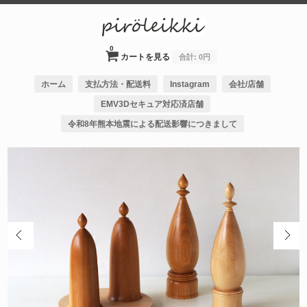
0
カートを見る
合計:
0円
ホーム
支払方法・配送料
Instagram
会社/店舗
EMV3Dセキュア対応済店舗
令和8年熊本地震による配送影響につきまして