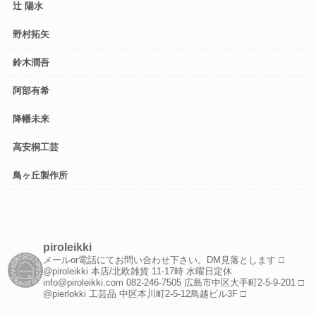
辻 陽水
野村拓矢
鈴木潤吾
阿部有希
降幡未来
高安桐工芸
鳥ヶ丘製作所
piroleikki
メールor電話にてお問い合わせ下さい。DM見落とします
□
@piroleikki 本店/北欧雑貨
11-17時 水曜日定休
info@piroleikki.com
082-246-7505
広島市中区大手町2-5-9-201
□
@pierlokki 工芸品
中区本川町2-5-12鳥越ビル3F
□