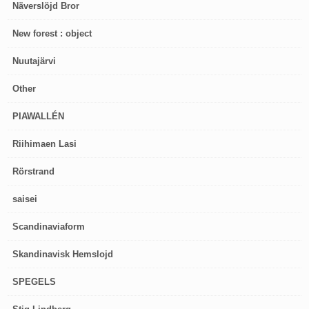
Näverslöjd Bror
New forest : object
Nuutajärvi
Other
PIAWALLÉN
Riihimaen Lasi
Rörstrand
saisei
Scandinaviaform
Skandinavisk Hemslojd
SPEGELS