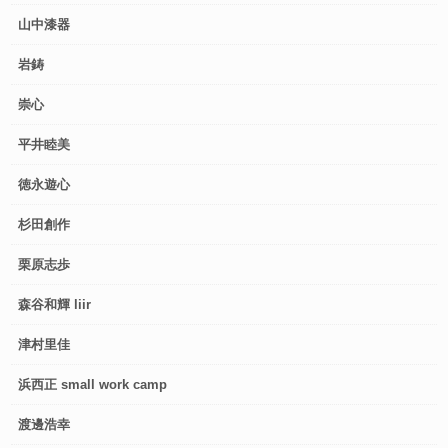
山中漆器
岩鋳
崇心
平井睦美
徳永遊心
杉田創作
栗原志歩
森谷和輝 liir
津村里佳
浜西正 small work camp
渡邊浩幸