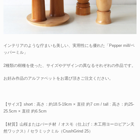
インテリアのような佇まいも美しい、実用性にも優れた「Pepper mill/ペ
ッパーミル」
2種類の樹種を使った、サイズやデザインの異なるそれぞれの作品です。
お好み作品のアルファベットをお選び頂きご注文ください。
【サイズ】short : 高さ：約18.5-19cm × 直径 約7 cm / tall : 高さ：約25-
25.5cm × 直径 約6.5cm
【材質】山桜またはバーチ材 / オスモ（仕上げ：木工用ヨーロピアン天
然ワックス）/ セラミックミル（CrushGrind 25）