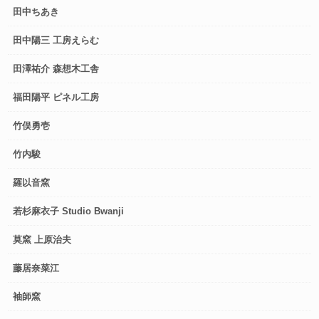
田中ちあき
田中陽三 工房えらむ
田澤祐介 森想木工舎
福田陽平 ピネル工房
竹俣勇壱
竹内駿
羅以音窯
若杉麻衣子 Studio Bwanji
莫窯 上原治夫
藤居奈菜江
袖師窯