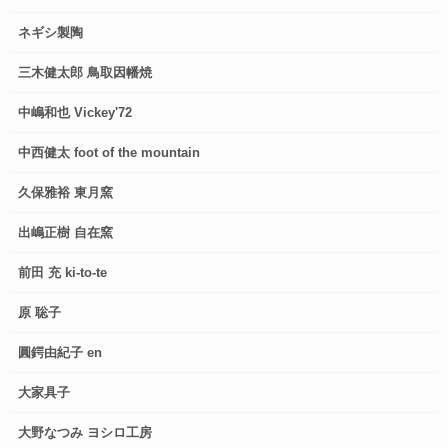
ネギシ製陶
三木健太郎 鳥取因幡焼
中嶋和也 Vickey'72
中西健太 foot of the mountain
久保雅裕 東月窯
出嶋正樹 自在窯
前田 充 ki-to-te
原 聡子
圓鍔由紀子 en
大家具子
大野なつみ ヨシロ工房