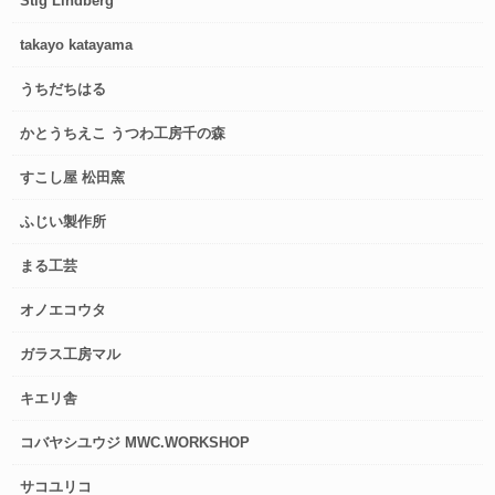
Stig Lindberg
takayo katayama
うちだちはる
かとうちえこ うつわ工房千の森
すこし屋 松田窯
ふじい製作所
まる工芸
オノエコウタ
ガラス工房マル
キエリ舎
コバヤシユウジ MWC.WORKSHOP
サコユリコ