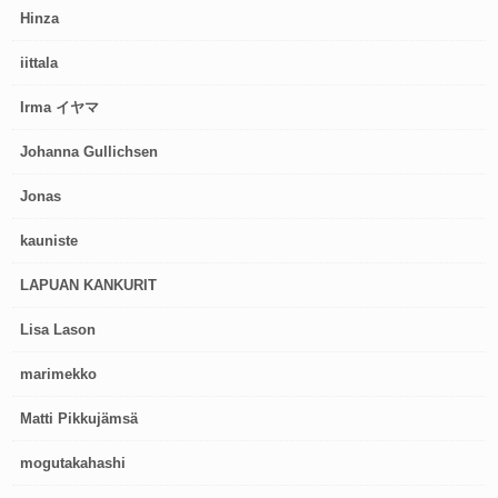
Hinza
iittala
Irma イヤマ
Johanna Gullichsen
Jonas
kauniste
LAPUAN KANKURIT
Lisa Lason
marimekko
Matti Pikkujämsä
mogutakahashi