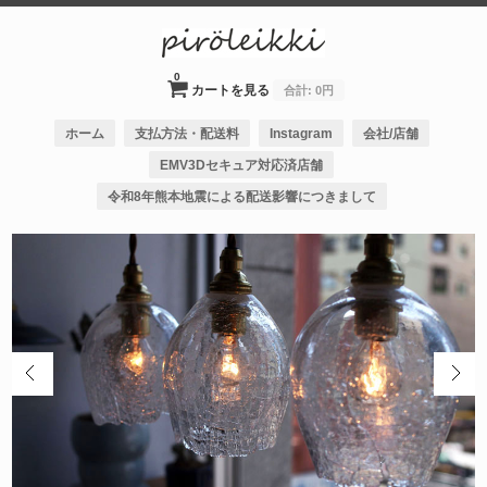
0
カートを見る
合計:
0円
ホーム
支払方法・配送料
Instagram
会社/店舗
EMV3Dセキュア対応済店舗
令和8年熊本地震による配送影響につきまして