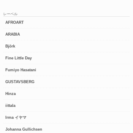
レーベル
AFROART
ARABIA
Björk
Fine Little Day
Fumiyo Hasatani
GUSTAVSBERG
Hinza
iittala
Irma イヤマ
Johanna Gullichsen