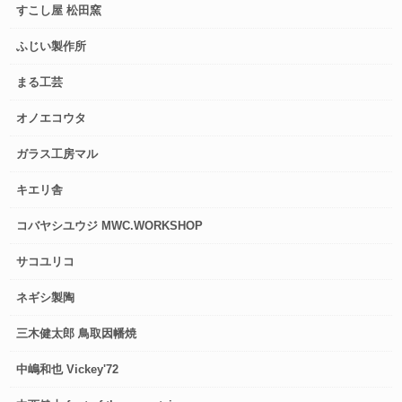
すこし屋 松田窯
ふじい製作所
まる工芸
オノエコウタ
ガラス工房マル
キエリ舎
コバヤシユウジ MWC.WORKSHOP
サコユリコ
ネギシ製陶
三木健太郎 鳥取因幡焼
中嶋和也 Vickey'72