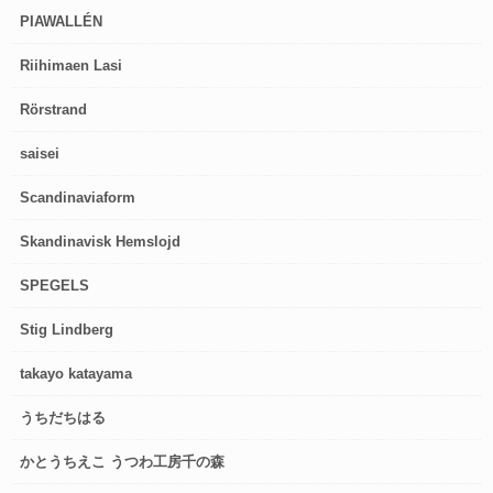
PIAWALLÉN
Riihimaen Lasi
Rörstrand
saisei
Scandinaviaform
Skandinavisk Hemslojd
SPEGELS
Stig Lindberg
takayo katayama
うちだちはる
かとうちえこ うつわ工房千の森