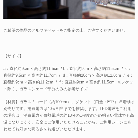
ご希望の作品のアルファベットをご指定の上、ご注文くださいませ。
【サイズ】
a：直径約9cm × 高さ約11.5cm / b：直径約9cm × 高さ約11.5cm / c：
直径約9.5cm × 高さ約11.7cm / d：直径約10cm × 高さ約11.8cm / e：
直径約9cm × 高さ約11.2cm / f：直径約9cm × 高さ約11.5cm ※ソケッ
ト除く、ガラスシェード部分のみの参考サイズ
【材質】ガラス / コード（約100cm）、ソケット（口金：E17）※電球は
別売りです。消費電力は40ｗ相当までを推奨します。LED電球をご利用
の場合は、消費電力が白熱電球の約10分の1程度のため明るい電球でも高
温になりにくく、安全にご使用いただけることから、ご利用シーンにあ
わせてお好きな明るさをお選びいただけます。