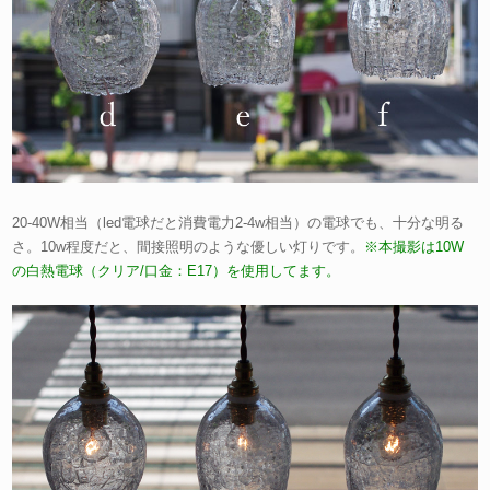
20-40W相当（led電球だと消費電力2-4w相当）の電球でも、十分な明る
さ。10w程度だと、間接照明のような優しい灯りです。
※本撮影は10W
の白熱電球（クリア/口金：E17）を使用してます。