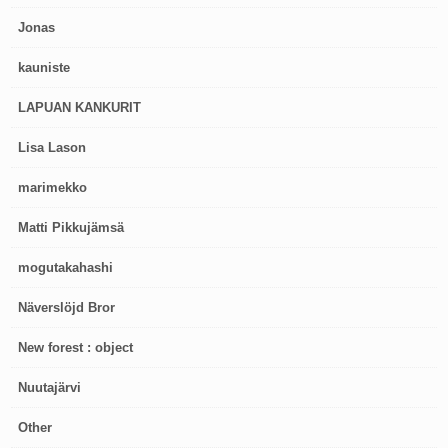
Jonas
kauniste
LAPUAN KANKURIT
Lisa Lason
marimekko
Matti Pikkujämsä
mogutakahashi
Näverslöjd Bror
New forest : object
Nuutajärvi
Other