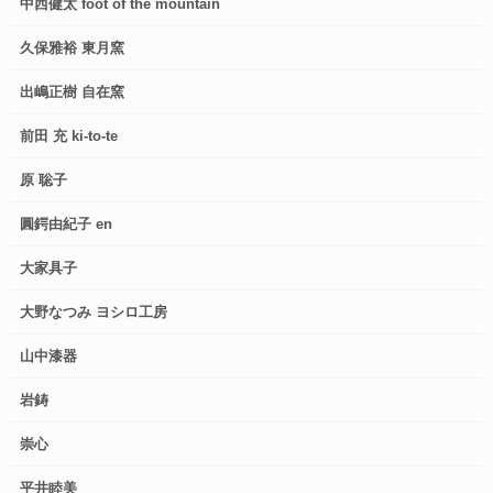
中西健太 foot of the mountain
久保雅裕 東月窯
出嶋正樹 自在窯
前田 充 ki-to-te
原 聡子
圓鍔由紀子 en
大家具子
大野なつみ ヨシロ工房
山中漆器
岩鋳
崇心
平井睦美