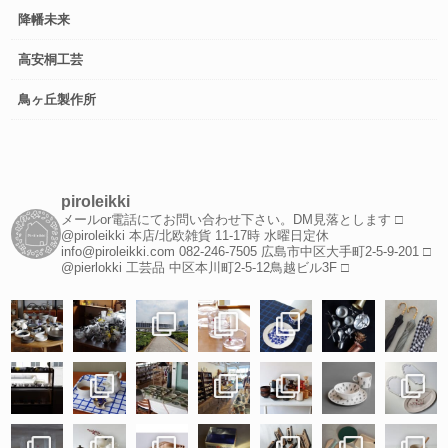
降幡未来
高安桐工芸
鳥ヶ丘製作所
piroleikki
メールor電話にてお問い合わせ下さい。DM見落とします
□
@piroleikki 本店/北欧雑貨
11-17時 水曜日定休
info@piroleikki.com
082-246-7505
広島市中区大手町2-5-9-201
□
@pierlokki 工芸品
中区本川町2-5-12鳥越ビル3F
□