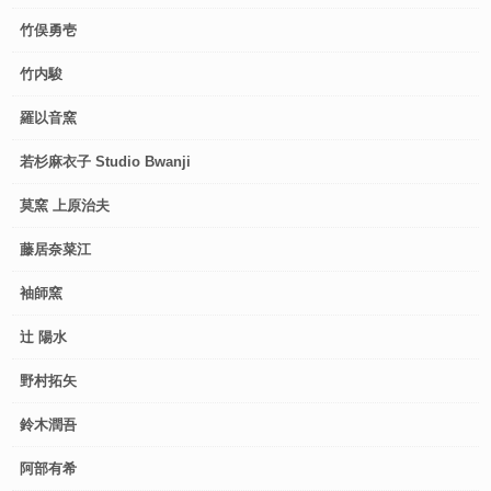
竹俣勇壱
竹内駿
羅以音窯
若杉麻衣子 Studio Bwanji
莫窯 上原治夫
藤居奈菜江
袖師窯
辻 陽水
野村拓矢
鈴木潤吾
阿部有希