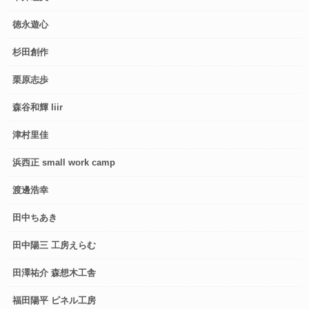
徳永遊心
杉田創作
栗原志歩
森谷和輝 liir
津村里佳
浜西正 small work camp
渡邊浩幸
田中ちあき
田中陽三 工房えらむ
田澤祐介 森想木工舎
福田陽平 ピネル工房