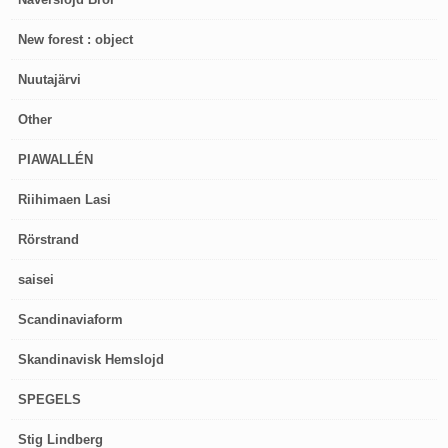
New forest : object
Nuutajärvi
Other
PIAWALLÉN
Riihimaen Lasi
Rörstrand
saisei
Scandinaviaform
Skandinavisk Hemslojd
SPEGELS
Stig Lindberg