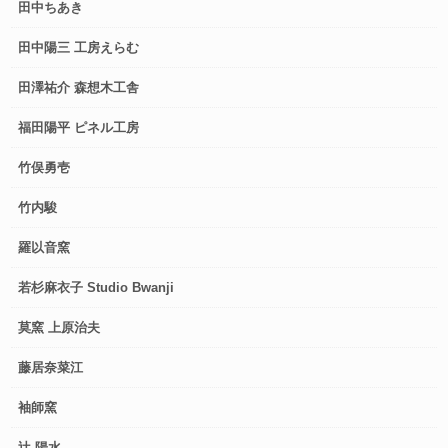
田中ちあき
田中陽三 工房えらむ
田澤祐介 森想木工舎
福田陽平 ピネル工房
竹俣勇壱
竹内駿
羅以音窯
若杉麻衣子 Studio Bwanji
莫窯 上原治夫
藤居奈菜江
袖師窯
辻 陽水