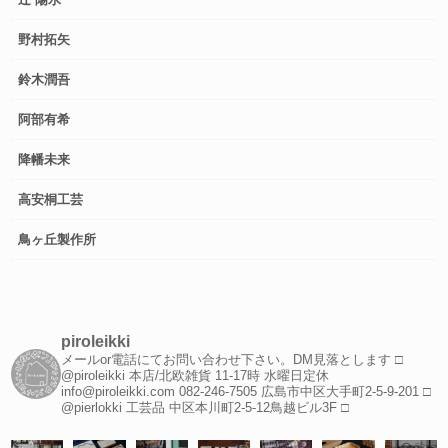
野村拓矢
鈴木潤吾
阿部有希
降幡未来
高安桐工芸
鳥ヶ丘製作所
piroleikki
メールor電話にてお問い合わせ下さい。DM見落とします
□
@piroleikki 本店/北欧雑貨
11-17時 水曜日定休
info@piroleikki.com
082-246-7505
広島市中区大手町2-5-9-201
□
@pierlokki 工芸品
中区本川町2-5-12鳥越ビル3F
□