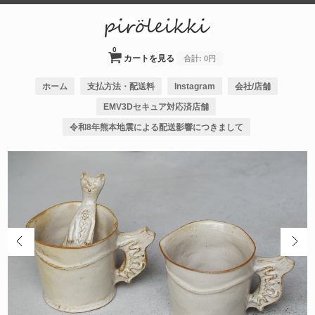
0
カートを見る
合計:
0円
ホーム
支払方法・配送料
Instagram
会社/店舗
EMV3Dセキュア対応済店舗
令和8年熊本地震による配送影響につきまして