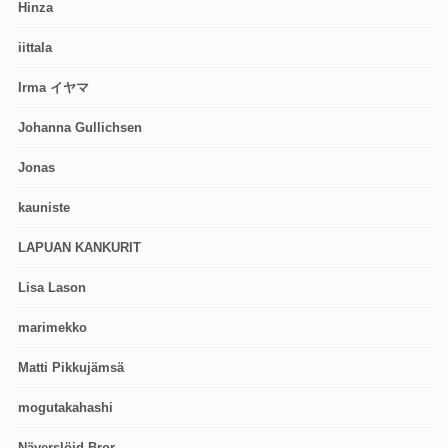
Hinza
iittala
Irma イヤマ
Johanna Gullichsen
Jonas
kauniste
LAPUAN KANKURIT
Lisa Lason
marimekko
Matti Pikkujämsä
mogutakahashi
Näverslöjd Bror