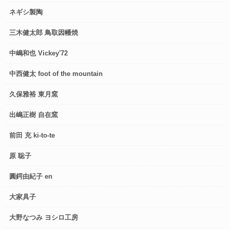
ネギシ製陶
三木健太郎 鳥取因幡焼
中嶋和也 Vickey'72
中西健太 foot of the mountain
久保雅裕 東月窯
出嶋正樹 自在窯
前田 充 ki-to-te
原 聡子
圓鍔由紀子 en
大家具子
大野なつみ ヨシロ工房