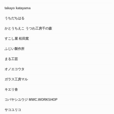
takayo katayama
うちだちはる
かとうちえこ うつわ工房千の森
すこし屋 松田窯
ふじい製作所
まる工芸
オノエコウタ
ガラス工房マル
キエリ舎
コバヤシユウジ MWC.WORKSHOP
サコユリコ