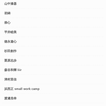
山中漆器
岩鋳
崇心
平井睦美
徳永遊心
杉田創作
栗原志歩
森谷和輝 liir
津村里佳
浜西正 small work camp
渡邊浩幸