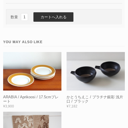
数量
YOU MAY ALSO LIKE
ARABIA / Aprikoosi / 17.5cmプレ
かとうちえこ / プラチナ銀彩 浅片
ート
口 / ブラック
¥3,900
¥7,182